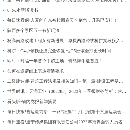
8. 朱永新谈读书
每日速看!刚入夏的广东被拉回春天？别急，升温已安排！
陕西多个景区五一有新玩法
杨高南路改建工程又有新进展！华夏西路跨线桥拼宽段投入使用
科尔：G4小佩顿还没完全恢复 他G5应该会打更长时间
即时：时隔十年首个中超主场，青岛海牛迎首胜！
如何在邀请函上表达着装要求
二级建造师-建筑工程法规及相关知识-- 第一章-建设工程基本法律知识38|天天聚看点
世界时讯：天润工业（002283）2023年一季报财务简析：营收净利润双双增长，盈利能力上升
看头版•省内党报新闻摘要
每日快报!省运最前沿｜一路“狂飙”！河北省第十六届运动会青少年组公路自行车比赛开赛
每日速看!遂宁传媒集团有限责任公司2023年招聘面试人员名单公告