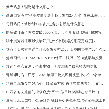
天天热点！理财是什么意思？
建设自贸港 推动高质量发展丨我市发放2.4万张“食在琼海、美好旅城”电子消费券 直接带动消费503万元|全球速读
每日热门：含沙射影的含义_含沙射影是什么意思
路威铭轩市值首次突破5000亿美元，今年股价涨幅已超30%
哪个浏览器速度最快最好用_什么浏览器好用稳定速度快
热点！长脸女生适合什么短发发型2020-长脸的女生适合什么短发发型
焦点简讯:ETO MARKETS ETO外汇：浅谈，逆向波动与投资心态！
加速全生态布局，圣湘生物一季度战略产线营收大幅增长
环球即时看！江苏：2023年第二批入库科技型中小企业名单（四）
消费呈现恢复向好态势（经济新方位·首季数据观察） 当前焦点
山西各地文旅部门积极迎接“五一”假日旅游高峰_今日热门
最新：AutoGPT、ChatGPT4等22种令你效率倍增的AI生成工具
【环球快播报】电池新贵蜂巢能源：已补交最新财务资料，最快年内科创板上市