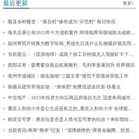
最近更新
更多》
随县乡村蝶变：“落后村”缘何成为“示范村” 每日快讯
海关总署公布2022年十大侵权案件 跨境电商等领域执法成效显著
如何将照片转换为数字绘画_男孩生日送什么礼物最好最实用_每日速看
当前观点：《流浪地球》成真？徐工百吨级无人驾驶矿卡下线 取消驾驶室
西部证券：森鹰窗业新品拓展顺利，毛利率显著回升 世界视讯
亳州市谯城区：做实做细“三篇文章”规范干部退休审批工作
新疆兵团芳草湖农场：“液体肥”免费流进农田里-快看点
中交地产：2023年投资方向以商品房项目为主 适度布局城市更新项目-天天速读
重庆人和街小学是公立还是私立的_重庆人和街小学 全球观热点
精灵宝可梦：勇吉拉是否是人类与宝可梦的结合？来听我给你瞎扯|天天快看点
当前资讯!券商“撸串”纪实！“淄博烧烤热”席卷金融圈，投资价值几何？