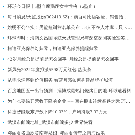
环球今日报丨a型血摩羯座女生性格（a型血）
每日消息!天虹股份(002419.SZ)：购百可比店客流、销售指标均恢复较好 客流基本恢复至2019年水平
姚明不公坐实！男篮短训营名单公布，8人不在人才库，只卡杜锋！-全球热议
环球即时：海南文昌国际航天城管理局与深空探测实验室签订战略合作协议
柯迪亚克保养灯归零，柯迪亚克保养提醒归零
42岁月经总是提前是怎么回事_月经总是提前是怎么回事
新风光2022年度拟派5598万元红包 热头条
从需求洞察到价值服务 看蓝月亮如何构建品牌护城河
百度地图五一出行预测：淄博成最热门烧烤目的地-环球速看料
为什么要躲开营收下降的企业 ---- 写在股市连续暴跌之际 环球热文
科捷智能股东户数下降10.03%，户均持股3.92万元
武汉市邮编地址_武汉市邮编多少 世界快看
邓丽君名曲欣赏南海姑娘_邓丽君传奇之南海姑娘