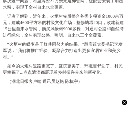
解决这一问题，村里筹资22万余元延伸管网，还配套安装了加压
水泵，实现了全村自来水全覆盖。
记者了解到，近年来，火炬村先后整合各类专项资金1000余万
元，建成4600平方米的村级文化广场，整修塘堰20口，改建新建
15公里自来水管网，购买风景树9000多株，对通村公路和自然湾
进行绿化，全村实现公路、照明、自来水三个全覆盖。
“火炬村的蝶变是干群共同努力的结果。”殷店镇党委书记李发
军说：“我们将推广经验、凝聚合力打造出更多宜居宜业和美乡
村。”
如今的火炬村道路更宽了、庭院更美了、环境更舒适了、村民
更幸福了...点点滴滴都展现着乡村振兴带来的新变化。
（湖北日报客户端 通讯员赵艳 陈杭宇）