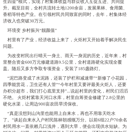
生四金”模式，实现了村集体收益与群众收入互促互进、共同提
升。截至目前，全村共流转土地1200余亩，发展果林、食用菌、
香稻等特色产业。在引领村民共同致富的同时，去年，村集体经
济收入也突破30万元。
环境变 乡村振兴“靓颜值”
村里有了产业，经济收益上来了，火炬村又开始着手解决民生
问题。
为改变村民出行晴天一身土、雨天一身泥的历史，近年来，村
里整合资金600万元修建道路9.5公里，全村道路硬化实现全覆
盖。随后又多方争取专项资金，安装了185盏路灯。
“泥巴路变成了水泥路，还装了护栏和减速带”“新修了小花园，
四季能赏花，卫生还有人管”“今年村里又要评最美火炬人，还要
办积分超市，我们打心底里支持”...说起村里的变化，村民们滔滔
不绝。 火炬村紧靠天河口水库，村里自筹资金修建了2.8公里的
硬化水渠，让周边900亩农田旱涝保收。
“真是没想到山沟里也能用上自来水，再也不用靠天吃水
了。”谈起自来水入户村民陈林朝感慨万分。以前6组22户70余名
村民用水一直依赖几口浅井，遇到大旱，便会出现供水短缺。为