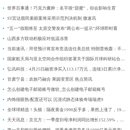
世界百事通！巧克力囊肿：名字很“甜蜜”，却会影响生育
ST宏达股民索赔案将采用示范判决机制 微速讯
“五一”假期将至 太原交警发布“两公布一提示”|环球即时看
山西多方联动积极应对低温冻害
当前速讯：拜登预计将宣布竞选连任美总统 特朗普炮轰：不可想象！
国家航天局与亚太空间合作组织签署关于国际月球科研站合作联合声明
弘讯科技：4月25日融资净买入113.17万元，连续3日累计净买入825.64万元|环球实时
甘肃宁县：农旅巧融合 果园变景区 焦点简讯
怎么创建电子邮箱账号微软_怎么创建电子邮箱账号
内饰很眼熟/配置还可以 沉浸式静态体验奇瑞瑞虎9
全球球精选！头狼：隔夜黄金1990反手多，果然上涨了，1994继续多
天天讯息：京北方：一季度归母净利润同比增长152.59%，今年经营全面恢复正常
第一共和银行股价腰斩，据悉考虑变卖多达1000亿美元资产|环球头条