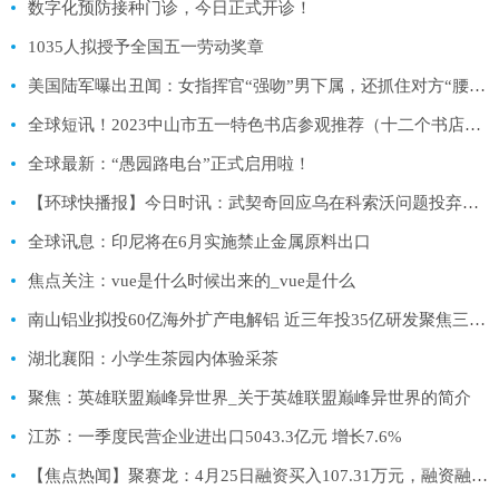
数字化预防接种门诊，今日正式开诊！
1035人拟授予全国五一劳动奖章
美国陆军曝出丑闻：女指挥官“强吻”男下属，还抓住对方“腰带以下”部位-天天播资讯
全球短讯！2023中山市五一特色书店参观推荐（十二个书店汇总）
全球最新：“愚园路电台”正式启用啦！
【环球快播报】今日时讯：武契奇回应乌在科索沃问题投弃权票 俄外长解决乌克兰问题没有时间表
全球讯息：印尼将在6月实施禁止金属原料出口
焦点关注：vue是什么时候出来的_vue是什么
南山铝业拟投60亿海外扩产电解铝 近三年投35亿研发聚焦三大核心业务
湖北襄阳：小学生茶园内体验采茶
聚焦：英雄联盟巅峰异世界_关于英雄联盟巅峰异世界的简介
江苏：一季度民营企业进出口5043.3亿元 增长7.6%
【焦点热闻】聚赛龙：4月25日融资买入107.31万元，融资融券余额4211.38万元