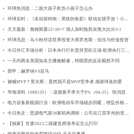
环球热消息：二胎大孩子欺负小孩子怎么办
环球实时：《名侦探柯南：黑铁的鱼影》联动女团手游！小偶像cos角色齐上阵！
天天最新：詹姆斯轰22+20+7 湖人加时险胜灰熊大比分3-1
环球讯息：马小秋对话世界投资大师罗杰斯：信任与价值投资
今日外汇市场分析：日本央行行长坚持宽松立场 欧洲央行三名管委支持加息
一天内两名美国知名主播被解雇，特朗普的反应截然不同
西甲：赫罗纳VS皇马
被喊MVP？里夫斯：显然我不是MVP竞争者 感谢球迷的爱
华海清科（688120）：该股换手率大于8%（04-25） 快消息
电力设备新能源行业：欧洲电动车市场稳步回暖，锂盐价格持续下跌－锂电产业链周评（4月第2周）-天天速读
今日热文：思源电气获38家机构调研：公司在江苏常州的变压器生产基地在2022年第四季度建成投产，目前正在产能爬坡阶段（附调研问答）
【独家】甘肃2023二级建造师准考证怎么打印
营养干预有助发育障碍治疗-天天百事通