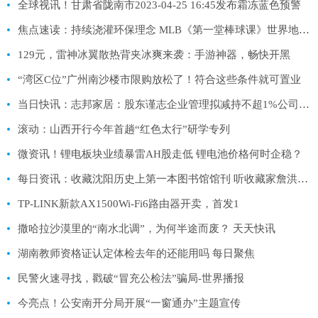
全球视讯！甘肃省陇南市2023-04-25 16:45发布霜冻蓝色预警
焦点速读：持续浇灌环保理念 MLB《第一堂棒球课》世界地球日专场举行
129元，雷神冰翼散热背夹冰爽来袭：手游神器，畅快开黑
“湾区C位”广州南沙楼市限购放松了！符合这些条件就可置业
当日快讯：志邦家居：股东谨志企业管理拟减持不超1%公司股份
滚动：山西开行今年首趟“红色太行”研学专列
微资讯！锂电板块业绩暴雷AH股走低 锂电池价格何时企稳？
每日资讯：收藏沈阳历史上第一本图书馆馆刊 听收藏家詹洪阁讲述图书的故事
TP-LINK新款AX1500Wi-Fi6路由器开卖，首发1
撒哈拉沙漠里的“南水北调”，为何半途而废？ 天天快讯
湖南教师资格证认定体检去年的还能用吗 每日聚焦
民警火速寻找，戳破“冒充公检法”骗局-世界播报
今亮点！公安南开分局开展“一窗通办”主题宣传