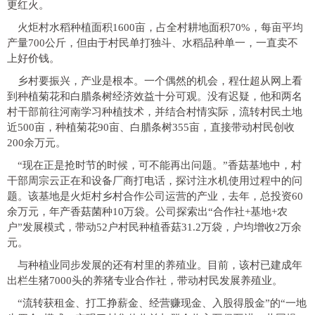
更红火。
火炬村水稻种植面积1600亩，占全村耕地面积70%，每亩平均
产量700公斤，但由于村民单打独斗、水稻品种单一，一直卖不
上好价钱。
乡村要振兴，产业是根本。一个偶然的机会，程仕超从网上看
到种植菊花和白腊条树经济效益十分可观。没有迟疑，他和两名
村干部前往河南学习种植技术，并结合村情实际，流转村民土地
近500亩，种植菊花90亩、白腊条树355亩，直接带动村民创收
200余万元。
“现在正是抢时节的时候，可不能再出问题。”香菇基地中，村
干部周宗云正在和设备厂商打电话，探讨注水机使用过程中的问
题。该基地是火炬村乡村合作公司运营的产业，去年，总投资60
余万元，年产香菇菌种10万袋。公司探索出“合作社+基地+农
户”发展模式，带动52户村民种植香菇31.2万袋，户均增收2万余
元。
与种植业同步发展的还有村里的养殖业。目前，该村已建成年
出栏生猪7000头的养猪专业合作社，带动村民发展养殖业。
“流转获租金、打工挣薪金、经营赚现金、入股得股金”的“一地