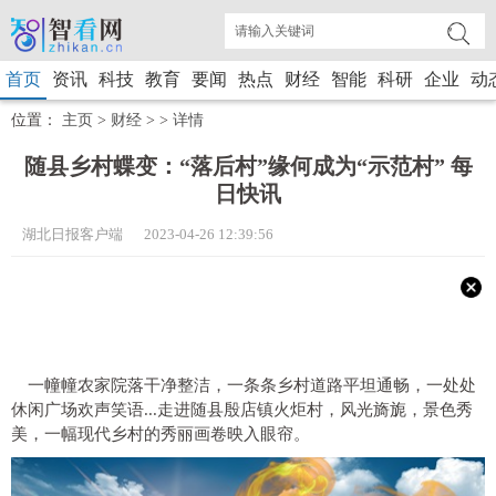
首页
资讯
科技
教育
要闻
热点
财经
智能
科研
企业
动
位置：
主页
>
财经
> >
详情
随县乡村蝶变：“落后村”缘何成为“示范村” 每
日快讯
湖北日报客户端 2023-04-26 12:39:56
一幢幢农家院落干净整洁，一条条乡村道路平坦通畅，一处处
休闲广场欢声笑语...走进随县殷店镇火炬村，风光旖旎，景色秀
美，一幅现代乡村的秀丽画卷映入眼帘。