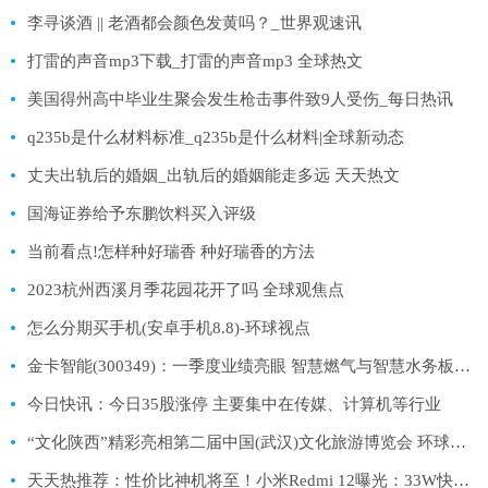
李寻谈酒 || 老酒都会颜色发黄吗？_世界观速讯
打雷的声音mp3下载_打雷的声音mp3 全球热文
美国得州高中毕业生聚会发生枪击事件致9人受伤_每日热讯
q235b是什么材料标准_q235b是什么材料|全球新动态
丈夫出轨后的婚姻_出轨后的婚姻能走多远 天天热文
国海证券给予东鹏饮料买入评级
当前看点!怎样种好瑞香 种好瑞香的方法
2023杭州西溪月季花园花开了吗 全球观焦点
怎么分期买手机(安卓手机8.8)-环球视点
金卡智能(300349)：一季度业绩亮眼 智慧燃气与智慧水务板块双增_环球速讯
今日快讯：今日35股涨停 主要集中在传媒、计算机等行业
“文化陕西”精彩亮相第二届中国(武汉)文化旅游博览会 环球速读
天天热推荐：性价比神机将至！小米Redmi 12曝光：33W快充、预装MIUI 14