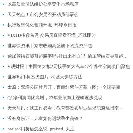
以高质量司法维护公平竞争市场秩序
天天热点！市公安局召开动员部署会
执行攻坚优化营商环境_环球今日报
VIX1D指数首秀 交易员直呼看不懂_环球即时
世界快资讯丨京东收购高盛旗下物流资产包
输尿管结石能引起腰疼吗?排出来有血吗_输尿管结石会引起腰疼吗
V观财报｜中国恒大拟2元接手恒大汽车47个养生空间项目|聚焦
世界热门:柯基犬图片_柯基犬训练方法
太原：双塔公园牡丹开，百般红紫斗芳菲（图）-全球要闻
Q1净利润同比高增，23年业绩向上逻辑逐步兑现
天天时讯：找工作必看！教育部发布毕业生求职避坑指南→
没有身份证，儿童如何进站乘坐高铁？
praised用英语怎么说_praised_关注