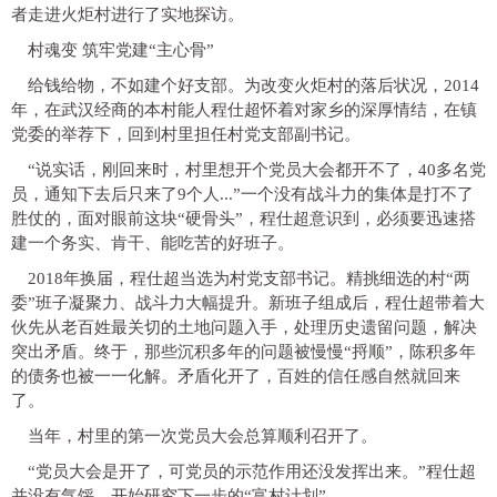
者走进火炬村进行了实地探访。
村魂变 筑牢党建“主心骨”
给钱给物，不如建个好支部。为改变火炬村的落后状况，2014
年，在武汉经商的本村能人程仕超怀着对家乡的深厚情结，在镇
党委的举荐下，回到村里担任村党支部副书记。
“说实话，刚回来时，村里想开个党员大会都开不了，40多名党
员，通知下去后只来了9个人...”一个没有战斗力的集体是打不了
胜仗的，面对眼前这块“硬骨头”，程仕超意识到，必须要迅速搭
建一个务实、肯干、能吃苦的好班子。
2018年换届，程仕超当选为村党支部书记。精挑细选的村“两
委”班子凝聚力、战斗力大幅提升。新班子组成后，程仕超带着大
伙先从老百姓最关切的土地问题入手，处理历史遗留问题，解决
突出矛盾。终于，那些沉积多年的问题被慢慢“捋顺”，陈积多年
的债务也被一一化解。矛盾化开了，百姓的信任感自然就回来
了。
当年，村里的第一次党员大会总算顺利召开了。
“党员大会是开了，可党员的示范作用还没发挥出来。”程仕超
并没有气馁，开始研究下一步的“富村计划”。