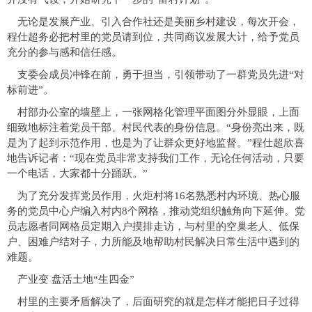
无论是发展产业、引入合作社还是美丽乡村建设，每次开会，
程仕超务必把村里的党员请到位，共同商议发展大计，给予党员
充分的参与感和信任感。
支委会成员冲锋在前，勇于担当，引领带动了一群党员先进“对
标前进”。
村部办公室的墙壁上，一张网格化管理平面图分外显眼，上面
细致地标注着党员干部、村民代表的身份信息。“身份亮出来，既
是为了起到示范作用，也是为了让群众更好地监督。”程仕超欣喜
地告诉记者：“现在党员非常支持我们工作，无论任何活动，只要
一个电话，大家都十分踊跃。”
为了充分发挥党员作用，火炬村将16名熟悉村内环境、热心服
务的党员中心户编入村内8个网格，推动党组织触角向下延伸。党
员志愿者同网格员定期入户摸排走访，与村里的空巢老人、低保
户、困难户结对子，力所能及地帮助村民解决日常生活中遇到的
难题。
产业变 盘活土地“生四金”
村里的主要矛盾解决了，后面研究的就是怎样才能把日子过得