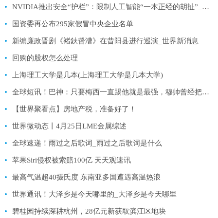
NVIDIA推出安全“护栏”：限制人工智能“一本正经的胡扯”_当前简讯
国资委再公布295家假冒中央企业名单
新编廉政晋剧《褚鈇督漕》在昔阳县进行巡演_世界新消息
回购的股权怎么处理
上海理工大学是几本(上海理工大学是几本大学)
全球短讯！巴神：只要梅西一直踢他就是最强，穆帅曾经把我直接赶下大巴
【世界聚看点】房地产税，准备好了！
世界微动态丨4月25日LME金属综述
全球速递！雨过之后歌词_雨过之后歌词是什么
苹果Siri侵权被索赔100亿 天天观速讯
最高气温超40摄氏度 东南亚多国遭遇高温热浪
世界通讯！大泽乡是今天哪里的_大泽乡是今天哪里
碧桂园持续深耕杭州，28亿元新获取滨江区地块