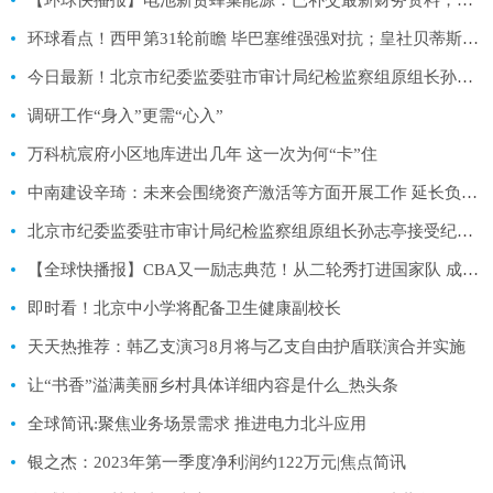
环球看点！西甲第31轮前瞻 毕巴塞维强强对抗；皇社贝蒂斯争四大战
今日最新！北京市纪委监委驻市审计局纪检监察组原组长孙志亭接受纪律审查和监察调查
调研工作“身入”更需“心入”
万科杭宸府小区地库进出几年 这一次为何“卡”住
中南建设辛琦：未来会围绕资产激活等方面开展工作 延长负债期限|全球热推荐
北京市纪委监委驻市审计局纪检监察组原组长孙志亭接受纪律审查和监察调查|天天关注
【全球快播报】CBA又一励志典范！从二轮秀打进国家队 成重建队大腿
即时看！北京中小学将配备卫生健康副校长
天天热推荐：韩乙支演习8月将与乙支自由护盾联演合并实施
让“书香”溢满美丽乡村具体详细内容是什么_热头条
全球简讯:聚焦业务场景需求 推进电力北斗应用
银之杰：2023年第一季度净利润约122万元|焦点简讯