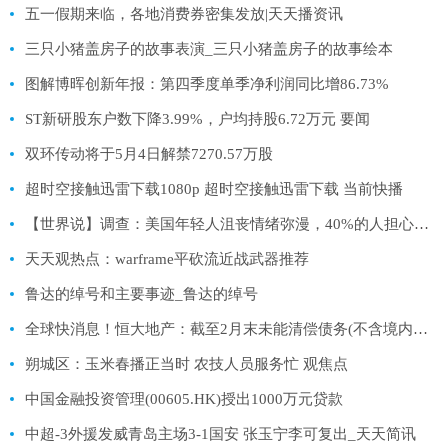
五一假期来临，各地消费券密集发放|天天播资讯
三只小猪盖房子的故事表演_三只小猪盖房子的故事绘本
图解博晖创新年报：第四季度单季净利润同比增86.73%
ST新研股东户数下降3.99%，户均持股6.72万元 要闻
双环传动将于5月4日解禁7270.57万股
超时空接触迅雷下载1080p 超时空接触迅雷下载 当前快播
【世界说】调查：美国年轻人沮丧情绪弥漫，40%的人担心遭枪击、近1/4的人觉得“死了更好”
天天观热点：warframe平砍流近战武器推荐
鲁达的绰号和主要事迹_鲁达的绰号
全球快消息！恒大地产：截至2月末未能清偿债务(不含境内外债券)2371亿 逾期商票2480亿
朔城区：玉米春播正当时 农技人员服务忙 观焦点
中国金融投资管理(00605.HK)授出1000万元贷款
中超-3外援发威青岛主场3-1国安 张玉宁李可复出_天天简讯