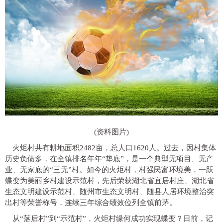
(资料图片)
火炬村共有耕地面积2482亩，总人口1620人。过去，因村集体
历史负债多，在全镇排名年年“垫底”，是一个典型无项目、无产
业、无家底的“三无”村。如今的火炬村，村强民富环境美，一跃
蝶变为美丽乡村建设示范村，先后荣获湖北省宜居村庄、湖北省
生态文明建设示范村、随州市生态文明村、随县人居环境整治突
出村等荣誉称号，连续三年综合绩效位列全镇前茅。
从“落后村”到“示范村”，火炬村缘何成功实现蝶变？日前，记