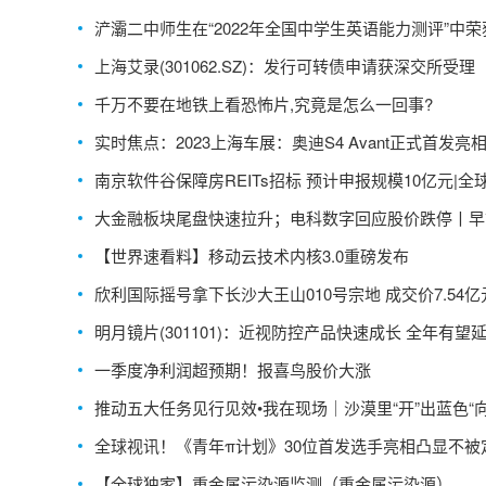
浐灞二中师生在“2022年全国中学生英语能力测评”中荣
绩
上海艾录(301062.SZ)：发行可转债申请获深交所受理
千万不要在地铁上看恐怖片,究竟是怎么一回事?
实时焦点：2023上海车展：奥迪S4 Avant正式首发亮
南京软件谷保障房REITs招标 预计申报规模10亿元|全
条
大金融板块尾盘快速拉升；电科数字回应股价跌停丨早
点
【世界速看料】移动云技术内核3.0重磅发布
欣利国际摇号拿下长沙大王山010号宗地 成交价7.54亿
界滚动
明月镜片(301101)：近视防控产品快速成长 全年有望
增 观天下
一季度净利润超预期！报喜鸟股价大涨
推动五大任务见行见效•我在现场｜沙漠里“开”出蓝色“
花” 新资讯
全球视讯！《青年π计划》30位首发选手亮相凸显不被
的年轻唱作力
【全球独家】重金属污染源监测（重金属污染源）