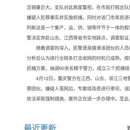
且销量巨大。支队对此高度重视，在市局打假总队
嫌疑人犯罪事实并实施抓捕，同时对该门市库房进
判断这是一个集产、运、供、销等环节于一体的假
警决定奔赴山东、江西等省市实地踩点，调查取证
随着调查的深入，民警逐渐摸清该团伙的人员
分析后认为进行全链条打击收网的时机已成熟。按照
抓捕方案，抽调90余名精干警力，成立三个抓捕
4月12日，重庆警方在江西、山东、浙江三
罪团伙。嫌疑人落网后，专案组连夜进行审讯，该
依法采取强制措施，案件正在进一步办理中。至此，
标签：
最近更新