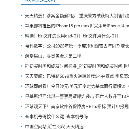
天天精选！涉案金额逾2亿！重庆警方破获特大制售假
车安全气囊案
苹果即将推出的iPhone15 pro max将采用与iPhone14 pr
x一样摄像头
精选！bin文件怎么用cad打开_bin文件用什么打开
电科数字：公司2023年第一季度净利润较去年同期增长
解剖屎山，寻觅黄金之第二弹
砼初凝时间和终凝时间标准_砼初凝时间和终凝时间 世
消息
天天要闻：巴特勒56+9热火逆转雄鹿3-1夺赛点 字母哥2
0+13
环球即时看！今日澳元/美元汇率走势基本面行情解读（2
3/4/25）
巴基斯坦西北部一警察局遭爆炸袭击 死亡人数升至13
环球观天下！南京软件谷保障房REITs招标 预计申报规
亿元
查本机号码按什么键_查本机号码
中国空间站,近在咫尺 天天精选