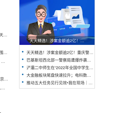
市疾控中心专家提示：孩子打疫苗注意五种误区|天天快报
天天精选！涉案金额逾2亿！重庆警方破获特大制售假冒汽车安全气囊案
2023浙江嘉兴市海宁市各级机关考试录用公务员入围体检递补人员名单（二）
天天精选！涉案金额逾2亿！重庆警方破获特大制售假冒汽车安全气囊案
巴基斯坦西北部一警察局遭爆炸袭击 死亡人数升至13人
3月平顶山楼市二手房销量“逆袭” 备案套数首超新房 快资讯
浐灞二中师生在“2022年全国中学生英语能力测评”中荣获佳绩
报
大金融板块尾盘快速拉升；电科数字回应股价跌停丨早市热点
全球视讯！好八连，天下传——第72集团军某旅“南京路上好八连”建设全面过硬连队纪实
推动五大任务见行见效•我在现场｜沙漠里“开”出蓝色“向阳花” 新资讯
药明康德(02359)一季度收入增速降至个位数 实控人时隔三个月再次大手笔减持