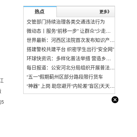
热点
更多》
交管部门持续治理各类交通违法行为
微动态丨服务“前移一步” 让群众“少走一步”
世界最新：河西区法院首次发布知识产权审判白皮书
搭建警校共建平台 织密学生出行“安全网”
环球快资讯：多样化普法举措 营造乡村振兴良好法治环境
每日报道：公安河北分局组织开展普法进企业宣传活动
“五一”假期蓟州区部分路段限行货车
江
“神器” 上岗 助您避开“内轮差”盲区|天天热文
缴
5
，