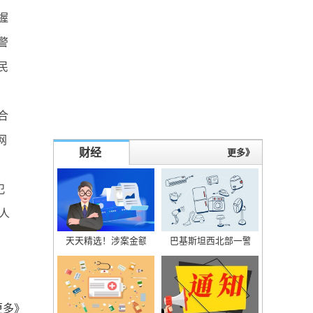
握
警
民
合
网
财经
更多》
犯
人
天天精选！涉案金额逾2亿！重庆警方破获特大制售假冒汽车
巴基斯坦西北部一警察局遭爆炸袭击
更多》