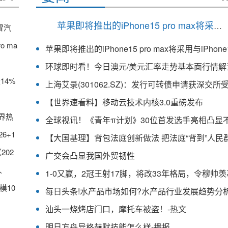
苹果即将推出的iPhone15 pro max将采用与iPhone14 pro max一样摄像头
冒汽
o ma
14%
上海艾录(301062.SZ)：发行可转债申请获深交所
【世界速看料】移动云技术内核3.0重磅发布
界热
6+1
02
广交会凸显我国外贸韧性
人
模10
汕头一烧烤店门口，摩托车被盗！-热文
明日方舟异格赫默技能怎么样-播报