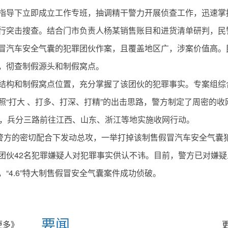
指导下立即成立工作专班，抽调精干警力开展侦查工作，迅速掌
行突击搜查。结合门市负责人杨某销售账目和进货清单研判，民
冒汽车安全气囊的犯罪团伙作案，且覆盖地区广，涉案价值高。
，彻查制假源头和制假窝点。
结构和制假窝点位置，充分掌握了该团伙的犯罪事实。专案组综
“打大 、打多、打深、打精”的出击思路，警方制定了周密的收
组，兵分三路前往江西、山东、浙江等地实施收网行动。
地警方的密切配合下发动总攻，一举打掉该制售假冒汽车安全气囊
团伙42名犯罪嫌疑人对犯罪事实供认不讳。目前，警方已对嫌疑
“4.6”特大制售假冒安全气囊案件成功侦破。
要闻
更多》