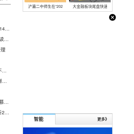
浐灞二中师生在“2022年全国中学生英语能力测评”中荣获佳绩
大金融板块尾盘快速拉升；电科数
苹果即将推出的iPhone15 pro max将采用与iPhone14 pro max一样摄像头
环球即时看！今日澳元/美元汇率走势基本面行情解读（2023/4/25）
受理
全球视讯！《青年π计划》30位首发选手亮相凸显不被定义的年轻唱作力
【大国基理】背包法庭创新做法 把法庭“背到”人民群众家门口-全球实时
1-0又赢，2冠王射17脚，将改33年格局，令穆帅羡慕，2负米兰遗憾 焦点关注
每日头条!水产品市场如何?水产品行业发展趋势分析2023
智能
更多》