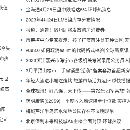
获佳
金海通4月25日盘中跌幅达5% 环球热消息
2023年4月24日LME镍库存分布情况
报道：通告！宿州即将发放购房消费券！
相
球今头
vue3.0 如何取消eslint 的代码格式校验|全球新资讯
市热
元 世
年轻人涌进小城吃烧烤 旅游市场活力足
|环球快播
延续高
向阳
梅城芹洋半岛滨水湿地公园存在不文明现象
定义
北京保利未来科技城A5主楼全面封顶-环球热议