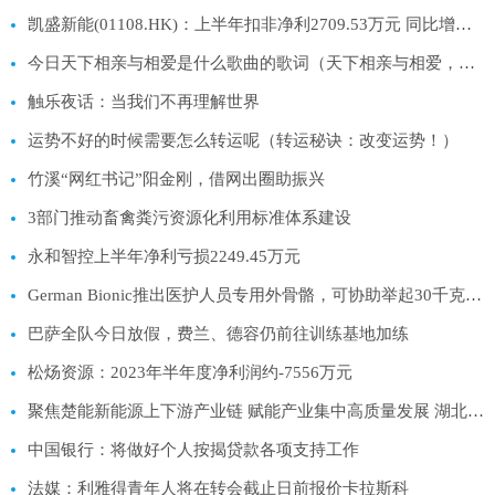
凯盛新能(01108.HK)：上半年扣非净利2709.53万元 同比增长17.47%
今日天下相亲与相爱是什么歌曲的歌词（天下相亲与相爱，情动千里之外是哪首歌的歌词）
触乐夜话：当我们不再理解世界
运势不好的时候需要怎么转运呢（转运秘诀：改变运势！）
竹溪“网红书记”阳金刚，借网出圈助振兴
3部门推动畜禽粪污资源化利用标准体系建设
永和智控上半年净利亏损2249.45万元
German Bionic推出医护人员专用外骨骼，可协助举起30千克重物
巴萨全队今日放假，费兰、德容仍前往训练基地加练
松炀资源：2023年半年度净利润约-7556万元
聚焦楚能新能源上下游产业链 赋能产业集中高质量发展 湖北夷陵签约24个项目总投资122亿元
中国银行：将做好个人按揭贷款各项支持工作
法媒：利雅得青年人将在转会截止日前报价卡拉斯科