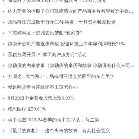
瀛晟科学(00209.HK)上半年盈转亏至2105万港元
佐力药业的控股子公司珠峰药业的产品百令片有望被选中参与上海市中成药带量采购
熠品科技完成数千万元C3轮融资，十月资本独家投资
平凉崆峒区：进城农民梦圆“安家贷”
越南子公司产能逐步释放 智迪科技上半年净利润增长21%
区税务局开展“个体工商户服务月”活动
弥勒佛的由来故事（弥勒佛的来历和故事 弥勒佛有什么来历和故事）
方圆之上绘“湖山”，品杭州亚运会奖牌里的东方美学
就是网贷平台还款还不上该怎样办
8月29日中金黄金股票上涨0.93%
伟思医疗涨20.01%
荷甲地图2023-24赛季的荷甲共18队，荷兰第...
《最后的真相》：这个离奇的故事，有其社会意义