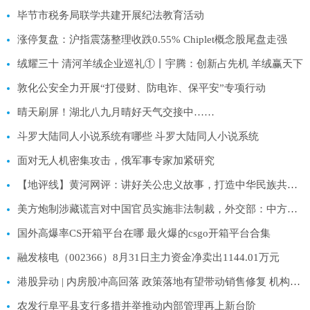
毕节市税务局联学共建开展纪法教育活动
涨停复盘：沪指震荡整理收跌0.55% Chiplet概念股尾盘走强
绒耀三十 清河羊绒企业巡礼①丨宇腾：创新占先机 羊绒赢天下
敦化公安全力开展“打侵财、防电诈、保平安”专项行动
晴天刷屏！湖北八九月晴好天气交接中……
斗罗大陆同人小说系统有哪些 斗罗大陆同人小说系统
面对无人机密集攻击，俄军事专家加紧研究
【地评线】黄河网评：讲好关公忠义故事，打造中华民族共有的精神家园
美方炮制涉藏谎言对中国官员实施非法制裁，外交部：中方将对等反制
国外高爆率CS开箱平台在哪 最火爆的csgo开箱平台合集
融发核电（002366）8月31日主力资金净卖出1144.01万元
港股异动 | 内房股冲高回落 政策落地有望带动销售修复 机构称持续性仍需观察后续政策力度
农发行阜平县支行多措并举推动内部管理再上新台阶