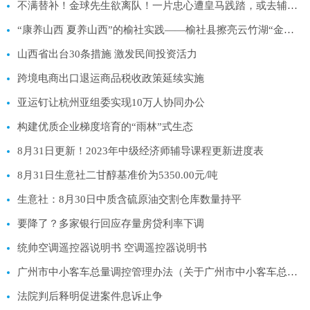
不满替补！金球先生欲离队！一片忠心遭皇马践踏，或去辅佐梅西
“康养山西 夏养山西”的榆社实践——榆社县擦亮云竹湖“金字招牌”拉动文旅康养产业高品质发展
山西省出台30条措施 激发民间投资活力
跨境电商出口退运商品税收政策延续实施
亚运钉让杭州亚组委实现10万人协同办公
构建优质企业梯度培育的“雨林”式生态
8月31日更新！2023年中级经济师辅导课程更新进度表
8月31日生意社二甘醇基准价为5350.00元/吨
生意社：8月30日中质含硫原油交割仓库数量持平
要降了？多家银行回应存量房贷利率下调
统帅空调遥控器说明书 空调遥控器说明书
广州市中小客车总量调控管理办法（关于广州市中小客车总量调控管理办法的基本详情介绍）
法院判后释明促进案件息诉止争