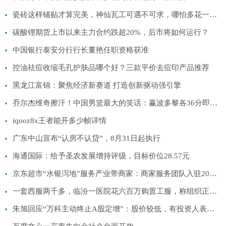
瓷砖这样铺贴才算完美，神仙瓦工可遇不可求，哪怕多花一千也值得
碳酸锂期货上市以来主力合约跌超20%，后市将如何运行？
中国银行泰安分行行长董艳任职资格获准
控油祛痘收缩毛孔护肤品哪个好？三款平价去痘印产品推荐
黑龙江富锦：聚焦经济新赛道 打造创新驱动强引擎
乔尔杰维奇擦汗！中国男篮最大的笑话：赢波多黎各36分即可出线
iqooz8x王者能开多少帧详情
广东中山宣布“认房不认贷”，8月31日起执行
海通国际：给予圣农发展增持评级，目标价位28.57元
京东超市“水银泻地”服务产业带商家：商家服务团队入驻20个城市 1对1服务商家
一套西服两千多，临汾一医院花六百万购置工服，称组织正安排应对
朱旭回应“万科主动终止A股定增”：股价较低，有投资人表示担忧