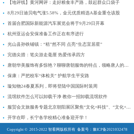
【地评线】黄河网评：走好粮食丰产路，鼓起群众口袋子
8月29日迪贝电气涨5.58%，金元优质精选A基金重仓该股
首届合肥国际新能源汽车展览会将于9月29日开幕
杭州亚运会安保准备工作正在有序进行
光山县孙铁铺镇：“秸”然不同 点亮“生态宜居星”
完德尖措：笔尖游走毫厘 热爱传承四方
唐朝华美服饰有多惊艳？聊聊唐朝服饰的特点，领略唐人的绰约风姿
保康：严把校车“体检关” 护航学生平安路
璇知物24春夏系列，即将登陆中国国际时装周
流氓软件怎么可以卸载干净 教你一招卸载流氓软件
服贸会文旅服务专题北京朝阳展区聚焦“文化+科技”、“文化+新消费”
开学在即，长宁各学校精心准备迎开学！
Copyright © 2015-2022 智看网版权所有 备案号：
豫ICP备2021032478