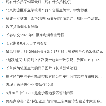
现在什么奶茶销量最好（现在什么奶粉好）
北京海淀区私立学校哪个好？含招生简章、学费标准
福建一女姑娘，因“捡鹅卵石养多肉”而走红，那叫一个治愈，晒晒
数字货币概念股异动
长春轨交:2023年中报净利润发生亏损
长安期货8月30日早间看盘
铖昌科技：8月29日融券卖出2.17万股，融资融券余额2.48亿元
“越跌越买”时间到？各路资金趋向一致乐观，券商ETF（512000）单日获超3亿元增仓，杠杆资金同步加码
长草颜简笔画生气的样子图片（长草颜简笔画）
榆次区与中润盛和能源控股有限公司举行分散式垂直轴微风发电项目合作框架协议签约仪式
聊城：送法进企业 普法促和谐
8月30日中午12:00起南沙湿地景区暂时闭园
共绘家乡美 “艺”起迎亚运 胡雪晴王犁两位淳安籍艺术家回乡办展