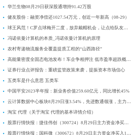
华兰生物08月29日获深股通增持91.42万股
健友股份：融资净偿还1027.54万元，创近一年新高（08-29）
球王风范！C罗点球梅开二度，放弃戴帽机会，让点给队友主罚
冯诺依曼计算机的本质_冯诺依曼计算机的原理
农村寄递物流服务全覆盖提质工程的“山西路径”
高能量密度全固态电池发布！车企争相押注 低市盈率超跌概念股出炉
证券行业点评报告：重磅监管政策来袭，提振资本市场信心
五类车是什么意思 五类车
中国平安2023半年报：新业务价值259.60亿元，同比增长45%
云计算数据中心板块8月29日涨3.54%，先进数通领涨，主力资金净流入36.29亿元
淘宝 代理（关于淘宝 代理的基本详情介绍）
股票行情快报：捷佳伟创（300724）8月29日主力资金净买入4197.82万元
股票行情快报：国科微（300672）8月29日主力资金净买入1852.42万元