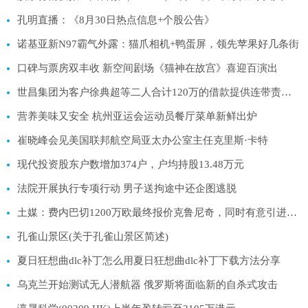
孔明直播：《8月30日热点信息+个股公告》
诺基亚新N97霸气外露：猫爪相机+鸭蛋屏，领先苹果好几条街
口碑与票房双丰收 新空间剧场《猫神在故宫》喜迎百演出
世昌集团为客户徐典超等二人合计120万的借款提供连带责任保证担保
营养美味又安全 杭州亚运会运动员餐厅菜单新鲜出炉
崔晓峰会见美国联邦航空局亚太办公室主任克里斯·卡特
现代投资股东户数增加374户，户均持股13.48万元
法院开展执行专项行动 男子送拘途中还企图逃脱
土媒：费内巴切1200万欧最终报价克鲁尼奇，同时有意引进托马斯
孔雀山景区(关于孔雀山景区简述)
夏日狂想曲dlc补丁怎么用夏日狂想曲dlc补丁下载方法分享
乌克兰开始测试无人潜航器 俄罗斯将面临新的自杀式攻击