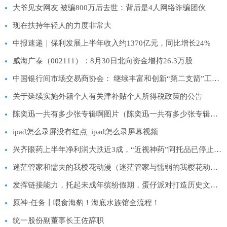
大爷见女网友 被骗800万后去世：背后是4人网络诈骗团伙
现在扶持年轻人的力度非常大
中报速递｜保利发展上半年收入约1370亿元，同比增长24%
威海广泰（002111）：8月30日北向资金增持26.3万股
中国银行间市场交易商协会： 继续丰富和创新“第二支箭”工具箱 提升增信力度
关于延续实施外籍个人有关津补贴个人所得税政策的公告
陈奕迅一共有多少张专辑啊图片（陈奕迅一共有多少张专辑啊）
ipad怎么录屏没有红点_ipad怎么录屏幕视频
兴齐眼药上半年净利润大跌近3成，“近视神药”阿托品已停止网售一年
迷茫管家和懦夫的我樱花动漫（迷茫管家与懦弱的我樱花动漫）
发挥链接能力，托起未成年缤纷假期，蛋仔派对打造历史文化之旅
原神·任务丨喂食海豹！海底水族馆全流程！
统一股份副董事长王佐辞职