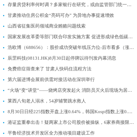
存量房贷利率何时调？多家银行在研究，或由监管部门统一部署
甘肃推动住房公积金“亮码可办” 为异地办事提速增效
山西省征集医药领域商业贿赂问题线索
国家发展改革委等部门联合印发实施方案 促进形成绿色低碳产业竞争优势
浩欧博（688656）：股价成功突破年线压力位-后市看多（涨）（08-30）
辰罡科技(08131.HK)8月30日起停牌以待刊发内幕消息
免费癌症筛查来了 甘肃人快码住流程方法
第六届进博会展前供需对接活动在深圳举行
“火场”变“讲堂”——烧烤店突发起火 消防员灭火后现场为居民讲解防火知识
莱西八旬老人溺水，54岁辅警跳水救人
8月30日日经225指数开盘上涨0.64%，韩国Kospi指数上涨0.91%
港证监重拳出击！疑两家上市公司股价被操纵，6家券商接限制通知书
平鲁经济技术开发区全力推动项目建设工作