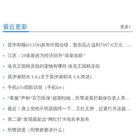
最近更新
更多》
普华和顺(01358)发布中期业绩，股东应占溢利7097.6万元，同比增长17.1%
江苏：28条新政为经济回升“添柴加薪”
洛克王国精灵组的宠物有哪些 洛克王国精灵组
莫伊谢耶夫 I.A.(关于莫伊谢耶夫 I.A.简述)
手机kTv唱歌话筒（手机ktv）
“客服”声称“百万医保”超期扣钱，民警凌晨拦截保住老人养命钱
最近！身上突然不明原因痒一下、又红又肿，赶紧打开这篇！（不是蚊子）
第二届“发现最延边”网红打卡地名单发布
刑警甜宠（刑警娇妻讲什么）