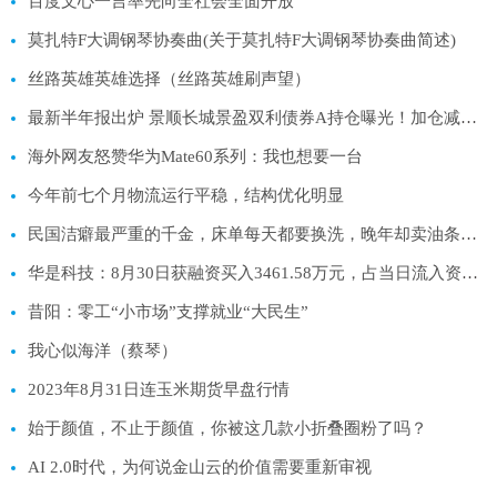
百度文心一言率先向全社会全面开放
莫扎特F大调钢琴协奏曲(关于莫扎特F大调钢琴协奏曲简述)
丝路英雄英雄选择（丝路英雄刷声望）
最新半年报出炉 景顺长城景盈双利债券A持仓曝光！加仓减仓这些股…
海外网友怒赞华为Mate60系列：我也想要一台
今年前七个月物流运行平稳，结构优化明显
民国洁癖最严重的千金，床单每天都要换洗，晚年却卖油条维持生活
华是科技：8月30日获融资买入3461.58万元，占当日流入资金比例10.07%
昔阳：零工“小市场”支撑就业“大民生”
我心似海洋（蔡琴）
2023年8月31日连玉米期货早盘行情
始于颜值，不止于颜值，你被这几款小折叠圈粉了吗？
AI 2.0时代，为何说金山云的价值需要重新审视