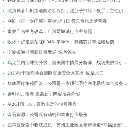
铁建重工（688425）8月30日主力资金净买入2342.74万元
演员孙菲菲剧组遭两名壮汉打，踹肚子打脸下狠手，主使仍逍遥
网剧《再一次闪耀》定档9月1日 音乐奇旅逐梦青春
事关广东中考改革，广深两城试行自主命题
收评：沪指震荡涨0.04% 半导体、存储芯片等涨幅居前
宁波镇海书写高质量发展“绿色答卷”
乌克兰内部冲突升级，前美国中情局分析师：战场失败或引发政变
2023秋季知危险会避险交通安全课直播+回放入口
华康医疗董秘回复：公司是一家现代医疗净化系统综合服务商，致力于解决医疗感染问题
秦时明月沧海 盖聂新手阵容推荐介绍
从2G打到5G，致敬永远的“9号新秀”
金石资源：公司没有动机和本事打压股价
在科技探索中收获成长！苏州工业园区娄葑街道“幸福泾园”暑托班圆满结业