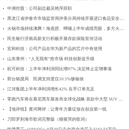
中洲控股：公司副总裁吴艳萍辞职
黑龙江省伊春市市场监管局伊美分局持续开展进口食品安全专项监督检查工作
火锅市场持续沸腾！海底捞、呷哺上半年成绩亮眼，多方火锅势力抢滩
民生银行济南高新支行积极开展存款保险宣传活动
宏和科技：公司产品在华为新产品的芯片中有使用
山东青州：“人无我有”抢市场 科技创新促升级
杭可科技：上半年净利润同比增97% 决定终止定增事项
郭台铭搅局 民调支持度仅10.5%惨输侯
江河集团上半年净利润增长42% 在手订单充足
零跑汽车将在慕尼黑车展发布全球化战略 首款中大型 SUV 同步首发
【地评线】黄河网评：让青年力量绽放在创业第一线
刀郎罗刹海市歌词完整版（狠狠哭的歌词）