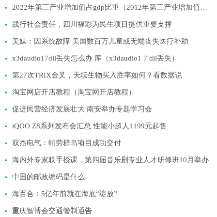
2022年第三产业增加值占gdp比重（2012年第三产业增加值占国内生产总值的比重比2013年的约少多少_）
践行社会责任，四川福彩为民生项目提供重要支撑
美媒：因系统故障 美国数百万儿童或无端丧失医疗补助
x3daudio17dll丢失怎么办 库（x3daudio1 7 dll丢失）
第27次TRIX金叉，天坛生物买入胜率如何？看数据说
淘宝网店开店教程（淘宝网开店教程）
促进民营经济发展壮大 南安举办专题学习会
iQOO Z8系列发布会汇总 性能小超人1199元起售
双杰电气：帕劳群岛项目成功交付
海内外专家联手授课，第四届音乐剧专业人才研修班10月举办
中国的邮政编码是什么
海百合：5亿年前就在海底“绽放”
重庆智博会交通管制通告