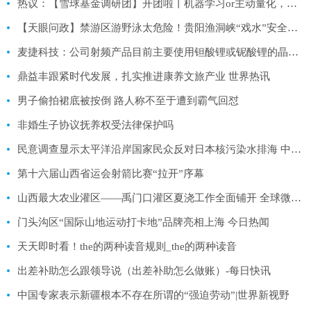
热议：【雪球基金调研团】开团啦丨机器学习or主动量化，什么才是量化投资最优解？苏秉毅告诉你答案！快来报名吧！
【天眼问政】禁游区游野泳太危险！贵阳渔洞峡“戏水”安全隐患多 环球热头条
麦捷科技：公司射频产品目前主要使用钽酸锂或铌酸锂的晶圆 暂未涉及氮化镓
鼎益丰跟紧时代发展，扎实推进康养文旅产业 世界热讯
男子偷拍裙底被按倒 路人称不至于遭到霸气回怼
非婚生子协议抚养权受法律保护吗
民意调查显示太平洋沿岸国家民众反对日本核污染水排海 中方回应
第十六届山西省运会射箭比赛“拉开”序幕
山西最大农业灌区——禹门口灌区夏浇工作全面铺开 全球微速讯
门头沟区“国际山地运动打卡地”品牌亮相上海 今日热闻
天天即时看！the的两种读音规则_the的两种读音
出差补助怎么跟领导说（出差补助怎么做账）-每日快讯
中国专家表示新疆根本不存在所谓的“强迫劳动”|世界新视野