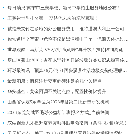
每日消息!南宁市三美学校、新民中学招生服务地段公布！
王楚钦世界排名第一 期待他未来的精彩表现！
被指未支付在多地的办公服务费用，推特遭澳大利亚一公司起诉 天天热消息
你知道吗？宇宙中危险不仅是黑洞和中子星，流浪天体掠过同样可怕 世界热闻
世界观察：马斯克 VS 小扎“火药味”再升级！推特限制浏览量 Meta 趁乱推竞品
房山区燕山地区：杏花东里社区开展垃圾分类知识志愿宣传主题活动
环球最资讯丨预算56元/吨 江西资溪县生活垃圾焚烧处理服务采购项目预计8月启动采购！
最新消息：商标注册变更必须注意的几个关键点
华安基金：黄金回调至关键点位，配置性价比提升
山西省认定5家单位为2023年度第二批新型研发机构
2023东莞莞城羽毛球公益培训班报名方式_当前热闻
东莞创新人才提升培养资助补贴申领指南（条件+标准+流程）
天天新动态：​关于2023年6月受理处置网络侵权举报情况的公示