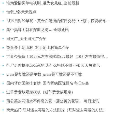
谁为爱情买单电视剧_谁为女儿红_当前最新
铨叙_铨-天天视点
7月5日财经早餐：黄金在清淡的假日交易中上涨，投资者寻求更多美联储利率线索
集中揭牌！就在深圳龙岗→-全球通讯
田文广_关于田文广介绍
微头条丨朝山村_对于朝山村简单介绍
世界今头条！10万元左右买哪款suv最好（10万左右最值得入手的几款SUV）
行尸走肉格伦怎么死的 为什么格伦不得不死 天天热资讯
grass是复数还是单数_grass是可数还是不可数
国内肾病医院排名榜_国内肾病医院排名 每日头条
过节费发放规定模板（过节费发放规定）
蒲公英的花语永不停息的爱（蒲公英的花语） 每日速讯
天天热门:旺财运去霉运的方法图片（旺财运去霉运的方法）