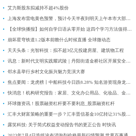
艾力斯股东拟减持不超4%股份
上海发布雷电黄色预警，预计今天半夜到明天上午本市大部地区将发生雷电活动 天天新视野
【全球快播报】如何自学日语从零开始 这四个学习方法值得收藏
崩坏星穹铁道1.2版本前瞻什么时候直播 全球微动态
天天头条：光智科技：拟不超3亿元投建房屋、建筑物工程
讯息：新时代文明实践耀武陵｜丹阳街道金桥社区开展安全生产专项检查
邻水县举行乡村文化振兴魅力竞演大赛
焦点要闻：龙虎榜丨中船科技今日跌8.28% 知名游资现身龙虎榜 方新侠净卖出3679.63万元
快消息！机构研究报告：家居、文化办公用品、化妆品、金银珠宝、线上零售、零售端等板块投资分析
环球微资讯！股票融资杠杆要不要利息_股票融资杠杆
汇丰大财富策略的重要一步？汇丰晋信基金10亿转让31%股权_每日快播
露笑科技: 关于简式权益变动报告书的更正公告 时快讯
2023年7月4日造纸涂布消泡剂价格最新行情预测 世界百事通