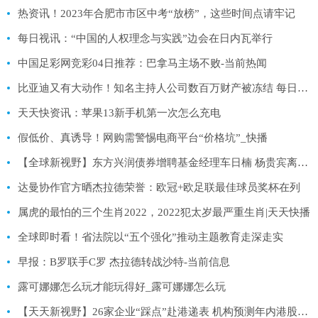
热资讯！2023年合肥市市区中考“放榜”，这些时间点请牢记
每日视讯：“中国的人权理念与实践”边会在日内瓦举行
中国足彩网竞彩04日推荐：巴拿马主场不败-当前热闻
比亚迪又有大动作！知名主持人公司数百万财产被冻结 每日头条
天天快资讯：苹果13新手机第一次怎么充电
假低价、真诱导！网购需警惕电商平台“价格坑”_快播
【全球新视野】东方兴润债券增聘基金经理车日楠 杨贵宾离任-基金频道-和讯网
达曼协作官方晒杰拉德荣誉：欧冠+欧足联最佳球员奖杯在列
属虎的最怕的三个生肖2022，2022犯太岁最严重生肖|天天快播
全球即时看！省法院以“五个强化”推动主题教育走深走实
早报：B罗联手C罗 杰拉德转战沙特-当前信息
露可娜娜怎么玩才能玩得好_露可娜娜怎么玩
【天天新视野】26家企业“踩点”赴港递表 机构预测年内港股新股数量将破百