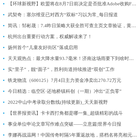
【环球新视野】欧盟将在8月7日前决定是否批准Adobe收购Figma
武契奇：塞尔维亚已对西方“双标”习以为常_每日报道
简讯：邹彬晟：7.4昨日策略大获全胜可查主页文章验证，黄金多空即将分道扬镳，今日黄金原油走势分析附操作策略
杭州出台重要行动方案，权威解读来了！
扬州首个“儿童友好街区”落成启用
天天观热点：最大降水量93.7毫米！济南这场雨要下到啥时候？最新预报来了
实“里子”，靓“面子”，胜利街道持续推进“双创”工作
铁龙物流（600125）7月4日主力资金净卖出270.72万元
今日精选：临空区·还地桥镇科创（一期）冲出“正负零”
2022中山中考录取分数线(持续更新)_天天新视野
【世界报资讯】卡卡西打角都是哪一集_超级精彩的战斗
事业单位申论文章写作难点突破——立意篇|世界今日报
李娜再战温网！中国传奇时隔5年重返故地，搭档名将亮相元老赛！