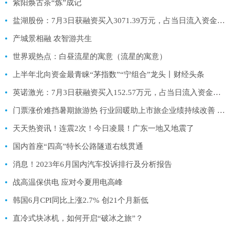
紫阳焕古茶“炼”成记
盐湖股份：7月3日获融资买入3071.39万元，占当日流入资金比例17.65%
产城景相融 农智游共生
世界观热点：白昼流星的寓意（流星的寓意）
上半年北向资金最青睐“茅指数”“宁组合”龙头丨财经头条
英诺激光：7月3日获融资买入152.57万元，占当日流入资金比例4.66%
门票涨价难挡暑期旅游热 行业回暖助上市旅企业绩持续改善 快资讯
天天热资讯！连震2次！今日凌晨！广东一地又地震了
国内首座“四高”特长公路隧道右线贯通
消息！2023年6月国内汽车投诉排行及分析报告
战高温保供电 应对今夏用电高峰
韩国6月CPI同比上涨2.7% 创21个月新低
直冷式块冰机，如何开启“破冰之旅”？