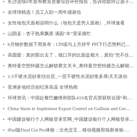
长沙连续6年发布教育质量综合评价报告，告诉你如何让孩子健康成长|天天亮点
全球球精选！员工入职一周年感谢信
女性地包天面相说明什么（地包天是穷人面相）_环球速看
山阴县：杏子熟果飘香 满园“丰”景采摘忙
6月物价数据下周发布：CPI或与上月持平 PPI下行态势料已筑底
高圆圆：真的豁出去了，领口开的比面盆都大，真怕“兜不住”！
奥特曼空想特摄怎么解锁赛文关卡_奥特曼空想特摄怎么解锁赛文|最资讯
1:3干硬水泥砂浆结合层_一层干硬性水泥砂浆多厚|天天滚动
亚洲多地经历创纪录高温 全球热闻
环球资讯：中国赴黎巴嫩维和部队410名官兵荣获联合国“和平荣誉勋章”
China Starts to Implement Export Control on Gallium and Germanium
中国建设银行个人网银登录官网_中国建设银行个人网银登录-全球通讯
iPad版Final Cut Pro体验：出色交互，移动视频剪辑新体验-全球即时看