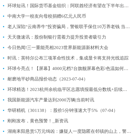
环球短讯！国际货币基金组织：阿联酋经济有望在下半年出现强劲增长趋势
中南大学一校友向母校捐赠6亿元人民币
老人深陷“云南养牛”投资骗局，警银联手保住10万养老钱 当前速递
天天微速讯：股份制银行需着力提升投资者吸引力
今日热闻!三一重能亮相2023世界新能源新材料大会
时讯：英特尔公布三项革命性技术，集成显卡将支持光线追踪
环球今亮点！【屏幕】4000元档7台旗舰屏幕色彩/色温如何？数据库实测
耐磨地平砂商品报价动态（2023-07-04）
环球精选！2023杭州余杭临平区志愿填报最低分数线+后续关键时间节点
我国新能源汽车产量达到2000万辆|当前时讯
华研精机（301138）：股价5分钟涨速大于5%（07-04）
刚刚发布，黄色预警！_新资讯
湖南耒阳悬赏5万元缉凶：嫌疑人一度隐匿在邻镇的山上，警方仍在追捕