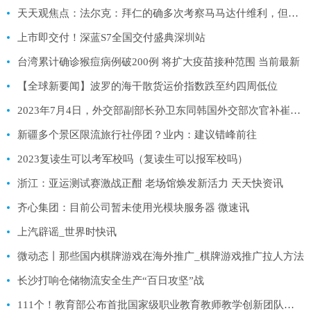
天天观焦点：法尔克：拜仁的确多次考察马马达什维利，但当前不会操作转会
上市即交付！深蓝S7全国交付盛典深圳站
台湾累计确诊猴痘病例破200例 将扩大疫苗接种范围 当前最新
【全球新要闻】波罗的海干散货运价指数跌至约四周低位
2023年7月4日，外交部副部长孙卫东同韩国外交部次官补崔泳杉在北京举行磋商，就中韩关系坦诚、深入沟通
新疆多个景区限流旅行社停团？业内：建议错峰前往
2023复读生可以考军校吗（复读生可以报军校吗）
浙江：亚运测试赛激战正酣 老场馆焕发新活力 天天快资讯
齐心集团：目前公司暂未使用光模块服务器 微速讯
上汽辟谣_世界时快讯
微动态丨那些国内棋牌游戏在海外推广_棋牌游戏推广拉人方法
长沙打响仓储物流安全生产“百日攻坚”战
111个！教育部公布首批国家级职业教育教师教学创新团队名单