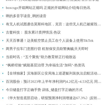
boxcsgo开箱网站正规吗 正规的开箱网站介绍|每日热讯
咧的多音字读音_咧的读音
有无人机试图袭击莫斯科地区，克宫：这些无人机已被摧毁或失效
古鳌科技： 股东累计质押情况-热议
天天百事通！达美航空禁止员工在个人设备上使用TikTok
两男子拉车门意图行窃 机智保安员助警擒贼|天天即时
当前时讯：“五个聚焦”助力教育矫正行稳致远
“枫桥经验”赋能基层治理 为幸福生活“加码”-热资讯
【全球独家】滨海新区公安局海上巡逻艇列装执法启航活动举行
百润股份：预计2023年上半年净利润约4.2亿元~4.53亿元 同比增长90%~105%
今日键盘打字正确手势 训练_键盘打字正确的方式
《华大智造底部启动，研报预测净利润增速达67.3%》|反转信号快报