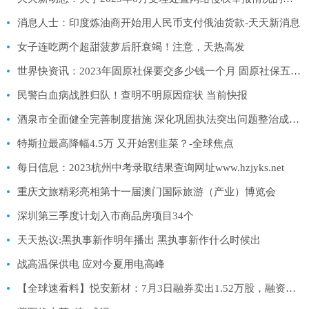
消息人士：印度炼油商开始用人民币支付俄油货款-天天新消息
女子连吃两个超甜菠萝后肝衰竭！注意，天热高发
世界快资讯：2023年固原社保要交多少钱一个月 固原社保五险一金费用标准参考
民警白血病战胜归队！查明不明原因症状 当前快报
酒泉市全面健全完善制度措施 深化巩固执法突出问题整治成果|天天热文
特斯拉最高降幅4.5万 又开始割韭菜？-全球焦点
每日信息：2023杭州中考录取结果查询网址www.hzjyks.net
重庆文旅精彩亮相第十一届澳门国际旅游（产业）博览会
深圳第三季度计划入市商品房项目34个
天天热议:黑执事新作明年播出 黑执事新作什么时候出
战高温保供电 应对今夏用电高峰
【全球速看料】悦安新材：7月3日融券卖出1.52万股，融资融券余额1.95亿元