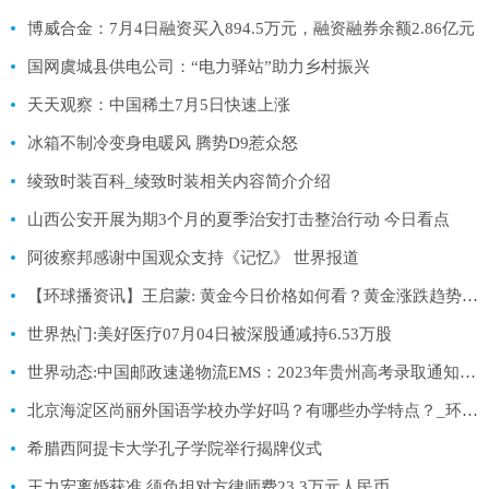
博威合金：7月4日融资买入894.5万元，融资融券余额2.86亿元
国网虞城县供电公司：“电力驿站”助力乡村振兴
天天观察：中国稀土7月5日快速上涨
冰箱不制冷变身电暖风 腾势D9惹众怒
绫致时装百科_绫致时装相关内容简介介绍
山西公安开展为期3个月的夏季治安打击整治行动 今日看点
阿彼察邦感谢中国观众支持《记忆》 世界报道
【环球播资讯】王启蒙: 黄金今日价格如何看？黄金涨跌趋势分析及最新多空操作建议
世界热门:美好医疗07月04日被深股通减持6.53万股
世界动态:中国邮政速递物流EMS：2023年贵州高考录取通知书查询系统
北京海淀区尚丽外国语学校办学好吗？有哪些办学特点？_环球微速讯
希腊西阿提卡大学孔子学院举行揭牌仪式
王力宏离婚获准 须负担对方律师费23.3万元人民币