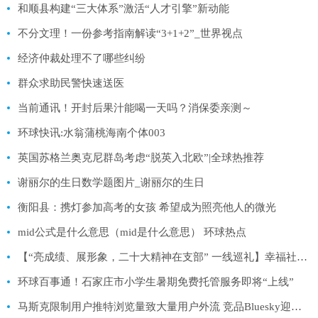
和顺县构建“三大体系”激活“人才引擎”新动能
不分文理！一份参考指南解读“3+1+2”_世界视点
经济仲裁处理不了哪些纠纷
群众求助民警快速送医
当前通讯！开封后果汁能喝一天吗？消保委亲测～
环球快讯:水翁蒲桃海南个体003
英国苏格兰奥克尼群岛考虑“脱英入北欧”|全球热推荐
谢丽尔的生日数学题图片_谢丽尔的生日
衡阳县：携灯参加高考的女孩 希望成为照亮他人的微光
mid公式是什么意思（mid是什么意思） 环球热点
【“亮成绩、展形象，二十大精神在支部” 一线巡礼】幸福社区暖民心-世界速读
环球百事通！石家庄市小学生暑期免费托管服务即将“上线”
马斯克限制用户推特浏览量致大量用户外流 竞品Bluesky迎来创纪录流量