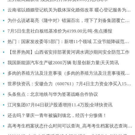
云南省以婚姻登记机关为载体深化婚俗改革 暖心登记服务为幸福“加分”-环球百事通
为什么说诸葛亮《隆中对》错漏百出，埋下了刘备集团覆亡的种子？
7月5日生意社白板纸基准价为4199.00元/吨-焦点播报
热门：国家发改委等5部门：新增11个领域 工业节能降碳范围扩大
【世界热闻】山西省安排部署黄河调水调沙期间安全防范工作
我国新能源汽车生产破2000万辆 彰显创新力量|天天简讯
多肉的养殖方法及注意事项（多肉的养殖方法及注意事项视频）
世界快资讯：安徽合力（600761）7月4日主力资金净买入1587.75万元
头条焦点：北京地铁与华为签署战略合作协议
江河集团07月04日获沪股通增持11.4万股|全球快资讯
还去吗？肇庆一青年被骗到缅北，经历十分惨痛！
高考考生档案状态什么时间可以查询_高考考生档案状态查询|世界新动态