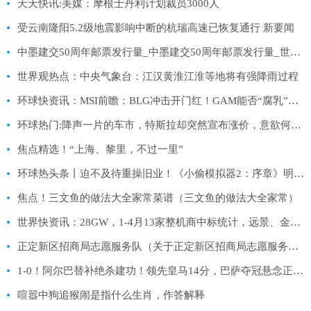
天天快讯:美媒：摩根士丹利计划裁员3000人
受云南隆阳5.2级地震影响中断的杭瑞高速已恢复通行 新要闻
中墨建交50周年邮票发行量_中墨建交50周年邮票发行量_世界头条
世界观热点：中央气象台：江汉黄淮江淮等地将有强降雨过程
环球快资讯：MSI前瞻：BLG冲击开门红！GAM能否“腐乳”GG？
环球热门:降声一片的车市，特斯拉却突然宣布涨价，意欲何为？
焦点精选！“上海、黎里，不过一里”
环球热头条丨迫不及待重操旧业！《小偷模拟器2：序章》明日推出
焦点！三文鱼的做法大全家常菜谱（三文鱼的做法大全家常）
世界快资讯：28GW，1-4月13家整机商中标统计，远景、金风、三一领先！
正定新区招商局志愿服务队（关于正定新区招商局志愿服务队介绍）
1-0！阿尔巴替补绝杀建功！领先皇马14分，巴萨夺冠悬念正在消失
喧嚣中狗追猴闹是指什么生肖，作答解释