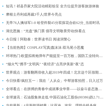
短讯！祁县乔家大院活动精彩纷呈 全方位提升游客旅游体验
摩根士丹利或再裁3千人|世界今亮点
无帝76人擒绿军1-0 哈登炸裂45分双探花合砍62分_当前时讯
湖北恩施：“光盘”换门票 倡导文明敬畏劳动|快看点
今日报丨阿勒泰：世界读书日 阅读润警心
【当前热闻】COSPLAY写真|蠢沫沫-双马尾小恶魔
环球热门:欧盟拟将炮弹年产能提至一百万枚，国防工业转向战时经济模式
“烟火气”携手“文明风” “夜经济”点亮伊美新“夜”态
世界观点：游客翻两倍收入超2019年四成！北京这个区假期火了
今日快看!疯狂五一：我在「人从众」中帮游客拍照，日入过万
全球看点：在拼搏的青春中成就事业华章——以奋斗姿态激扬青春
全球速讯：石油股集体走低 中国石油化工股份(00386)跌2.71% 国际油价隔夜大跌5%
当前最新：4月新能源销量：比亚迪、埃安、理想全线杀疯