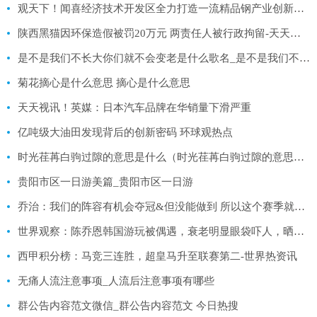
观天下！闻喜经济技术开发区全力打造一流精品钢产业创新生态体系
陕西黑猫因环保造假被罚20万元 两责任人被行政拘留-天天快讯
是不是我们不长大你们就不会变老是什么歌名_是不是我们不长大你们就不会变老完整歌词 环球短讯
菊花摘心是什么意思 摘心是什么意思
天天视讯！英媒：日本汽车品牌在华销量下滑严重
亿吨级大油田发现背后的创新密码 环球观热点
时光荏苒白驹过隙的意思是什么（时光荏苒白驹过隙的意思是什么？）
贵阳市区一日游美篇_贵阳市区一日游
乔治：我们的阵容有机会夺冠&但没能做到 所以这个赛季就是失败的 全球新资讯
世界观察：陈乔恩韩国游玩被偶遇，衰老明显眼袋吓人，晒合照网友遭网暴
西甲积分榜：马竞三连胜，超皇马升至联赛第二-世界热资讯
无痛人流注意事项_人流后注意事项有哪些
群公告内容范文微信_群公告内容范文 今日热搜