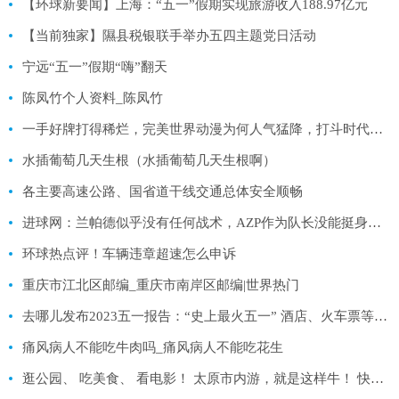
【环球新要闻】上海：“五一”假期实现旅游收入188.97亿元
【当前独家】隰县税银联手举办五四主题党日活动
宁远“五一”假期“嗨”翻天
陈凤竹个人资料_陈凤竹
一手好牌打得稀烂，完美世界动漫为何人气猛降，打斗时代已经结束 世界新动态
水插葡萄几天生根（水插葡萄几天生根啊）
各主要高速公路、国省道干线交通总体安全顺畅
进球网：兰帕德似乎没有任何战术，AZP作为队长没能挺身而出
环球热点评！车辆违章超速怎么申诉
重庆市江北区邮编_重庆市南岸区邮编|世界热门
去哪儿发布2023五一报告：“史上最火五一” 酒店、火车票等多项业绩创历史新高
痛风病人不能吃牛肉吗_痛风病人不能吃花生
逛公园、 吃美食、 看电影！ 太原市内游，就是这样牛！ 快消息