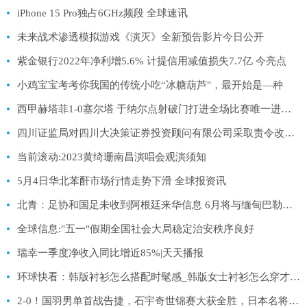
iPhone 15 Pro独占6GHz频段 全球速讯
未来战术渗透模拟游戏《演灭》全新预告影片今日公开
紫金银行2022年净利增5.6% 计提信用减值损失7.7亿 今亮点
小鸡宝宝考考你我国的传统小吃“冰糖葫芦"，最开始是—种
西甲赫塔菲1-0塞尔塔 于纳尔点射破门打进全场比赛唯一进球 实时
四川证监局对四川大决策证券投资顾问有限公司采取责令改正行政监管措施
当前滚动:2023黄绮珊南昌演唱会观演须知
5月4日华北苯酐市场行情走势下滑 全球报资讯
北青：足协和国足未收到阿根廷来华信息 6月将与缅甸巴勒斯坦热身
全球信息:"五一"假期全国社会大局稳定治安秩序良好
瑞幸一季度净收入同比增近85%|天天播报
环球快看：韩版衬衫怎么搭配时髦感_韩版女士衬衫怎么穿才好看
2-0！国羽男单首战告捷，石宇奇世锦赛大获全胜，日本名将被淘汰