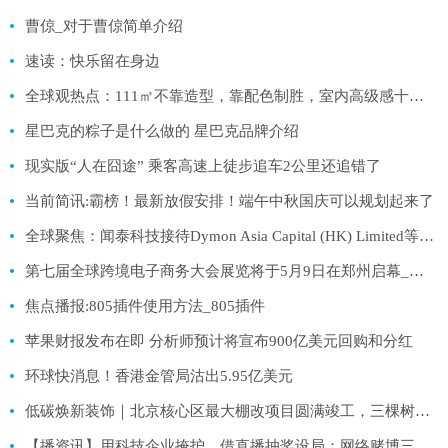
曹倞_对于曹倞简单介绍
速读：快乐留在身边
全球观热点：111㎡不靠造型，靠配色制胜，室内高级感十足，颇有几分复古味
星巴克的粽子是什么做的 星巴克品牌介绍
现实版“人在囧途” 乘客高速上徒步追车2公里还追错了
当前简讯:霸榜！最新放假安排！端午中秋国庆可以规划起来了
全球聚焦：闻泰科技接待Dymon Asia Capital (HK) Limited等多家机构调研
第七届全球跨境电子商务大会展览将于5月9日在郑州启幕_今日聚焦
焦点播报:805插件使用方法_805插件
苹果财报发布在即 分析师预计将宣布900亿美元回购和分红
环球快消息！香港金管局沽出5.95亿美元
低碳焕新装饰｜北京核心区最大棚改项目圆满竣工，三棵树工程助力城市焕新旧貌换新颜|全球热议
【播资讯】用科技企业掩护，借直播抽奖设局：网络赌博三大新动向