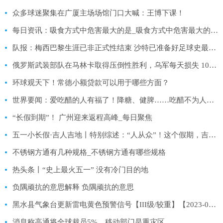
众多球迷聚集在广厦主场场馆门口大喊：王博下课！
每日资讯：吸食方式中危害最大的是_吸食方式中危害最大的是什么方式
队报：梅西巴黎生涯已非正式性结束 沙特已准备好足球史最大报价|全球微速讯
俄罗斯武装部队在马林卡取得压倒性胜利，乌军每天损失 100-150人
环球观天下！常德小额贷款可以用于哪些方面？
世界要闻：爱吃醋的人有福了！降糖、健脾……吃醋不为人知的7大好处！
“长假到期”！ 广州迎来返程高峰_每日聚焦
五一小长假·吉人吉地丨特别综述：“人从众”！这个假期，吉林因何火出圈？
不锈钢方通有几种规格_不锈钢方通有哪些规格
热头条丨“史上最火五一” 没有冷门目的地
负隅顽抗的意思解释 负隅顽抗的意思
黑水县气象台更新雷电黄色预警信号【III级/较重】【2023-05-03】
消息称高通将全球裁员5%，移动部门是重灾区