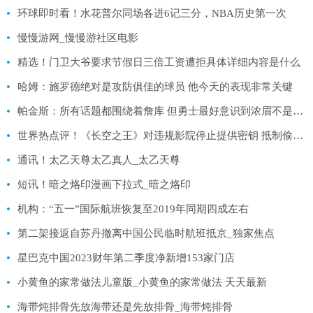
环球即时看！水花普尔同场各进6记三分，NBA历史第一次
慢慢游网_慢慢游社区电影
精选！门卫大爷要求节假日三倍工资遭拒具体详细内容是什么
哈姆：施罗德绝对是攻防俱佳的球员 他今天的表现非常关键
帕金斯：所有话题都围绕着詹库 但勇士最好意识到浓眉不是小萨
世界热点评！《长空之王》对违规影院停止提供密钥 抵制偷漏瞒报票房行为
通讯！太乙天尊太乙真人_太乙天尊
短讯！暗之烙印漫画下拉式_暗之烙印
机构：“五一”国际航班恢复至2019年同期四成左右
第二架接返自苏丹撤离中国公民临时航班抵京_独家焦点
星巴克中国2023财年第二季度净新增153家门店
小黄鱼的家常做法儿童版_小黄鱼的家常做法 天天最新
海带炖排骨先放海带还是先放排骨_海带炖排骨