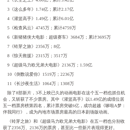
3《这么多年》1.74亿；累计2.17亿
4《灌篮高手》1.49亿；累计6.01亿
5《检查风云》4745万；累计4759万
6《新猪猪侠大电影：超级赛车》3684万；累计3695万
7《铃芽之旅》2356万；8亿
8《惊天救援》2315万；3517万
9《超级马力欧兄弟大电影》2136万；1.59亿
10《倒数说爱你》1519万；2236万
11《长沙夜生活》1064万；1308万
除了8部新片，3不上映已久的动画电影在这个五一档也抓住机
会，又斩获了不少票房。其中《灌篮高手》以1.49亿的成绩位居
五一档票房榜第四名，累计票房突破6亿，成功超越《哆啦A梦：
伴我同行》，成为内地市场票房最高的日本剧场版动画。
《铃芽之旅》和《超级马力欧兄弟大电影》在五一档也分别收
获了2356万、2136万的票房，甚至比一些新片表现得更好。