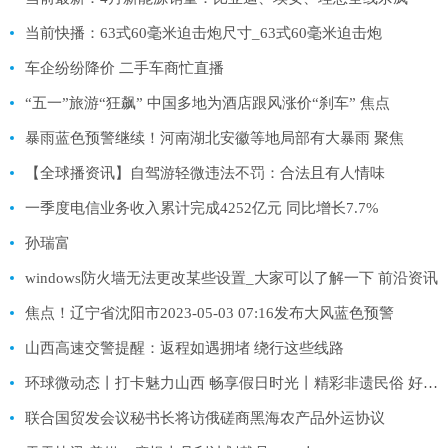
当前快播：63式60毫米迫击炮尺寸_63式60毫米迫击炮
车企纷纷降价 二手车商忙直播
“五一”旅游“狂飙” 中国多地为酒店跟风涨价“刹车” 焦点
暴雨蓝色预警继续！河南湖北安徽等地局部有大暴雨 聚焦
【全球播资讯】自驾游轻微违法不罚：合法且有人情味
一季度电信业务收入累计完成4252亿元 同比增长7.7%
孙瑞富
windows防火墙无法更改某些设置_大家可以了解一下 前沿资讯
焦点！辽宁省沈阳市2023-05-03 07:16发布大风蓝色预警
山西高速交警提醒：返程如遇拥堵 绕行这些线路
环球微动态丨打卡魅力山西 畅享假日时光丨精彩非遗民俗 好听好玩乐不尽
联合国贸发会议秘书长将访俄磋商黑海农产品外运协议