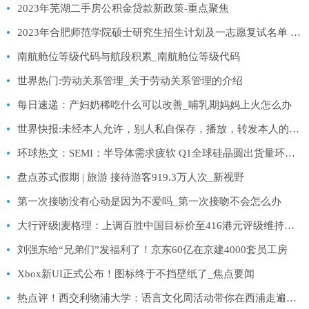
2023年芜湖二手房公积金贷款新政策-重点聚焦
2023年合肥师范学院硕士研究生招生计划及一志愿复试名单 天天观热点
南航舱位等级代码与航段积累_南航舱位等级代码
世界热门:劳动关系管理_关于劳动关系管理的介绍
每日速递：产妇奶稀吃什么可以改善_哺乳期妈妈上火怎么办
世界快报:未经本人允许，别人私自保存，播放，转发本人的翻唱歌曲
环球热文：SEMI：半导体需求疲软 Q1全球硅晶圆出货量环比下滑9%
盘点苏式假期 | 旅游 接待游客919.3万人次_新视野
第一次接吻没有心动是因为不爱吗_第一次接吻不会怎么办
大行评级|麦格理：上调百胜中国目标价至416港元评级维持跑输大市|速看料
刘强东给“兄弟们”发福利了！京东60亿在京建4000套员工房
Xbox新UI正式公布！图标终于不挡壁纸了_焦点要闻
热点评！西交利物浦大学：语言文化周活动带你在西浦走遍世界