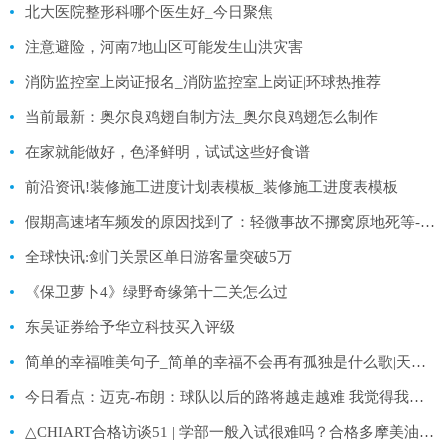
北大医院整形科哪个医生好_今日聚焦
注意避险，河南7地山区可能发生山洪灾害
消防监控室上岗证报名_消防监控室上岗证|环球热推荐
当前最新：奥尔良鸡翅自制方法_奥尔良鸡翅怎么制作
在家就能做好，色泽鲜明，试试这些好食谱
前沿资讯!装修施工进度计划表模板_装修施工进度表模板
假期高速堵车频发的原因找到了：轻微事故不挪窝原地死等-最新
全球快讯:剑门关景区单日游客量突破5万
《保卫萝卜4》绿野奇缘第十二关怎么过
东吴证券给予华立科技买入评级
简单的幸福唯美句子_简单的幸福不会再有孤独是什么歌|天天讯息
今日看点：迈克-布朗：球队以后的路将越走越难 我觉得我们的阵容会克服困境
△CHIART合格访谈51 | 学部一般入试很难吗？合格多摩美油画的“大神”告诉你答案！