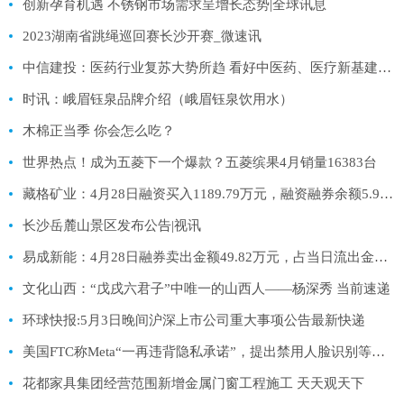
创新孕育机遇 不锈钢市场需求呈增长态势|全球讯息
2023湖南省跳绳巡回赛长沙开赛_微速讯
中信建投：医药行业复苏大势所趋 看好中医药、医疗新基建等方向
时讯：峨眉钰泉品牌介绍（峨眉钰泉饮用水）
木棉正当季 你会怎么吃？
世界热点！成为五菱下一个爆款？五菱缤果4月销量16383台
藏格矿业：4月28日融资买入1189.79万元，融资融券余额5.99亿元
长沙岳麓山景区发布公告|视讯
易成新能：4月28日融券卖出金额49.82万元，占当日流出金额的0.38%
文化山西：“戊戌六君子”中唯一的山西人——杨深秀 当前速递
环球快报:5月3日晚间沪深上市公司重大事项公告最新快递
美国FTC称Meta“一再违背隐私承诺”，提出禁用人脸识别等新限制-最新快讯
花都家具集团经营范围新增金属门窗工程施工 天天观天下