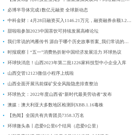
必博半导体完成1数亿元融资 全球新动态
中科金财：4月28日融资买入1146.21万元，融资融券余额3.24亿元
甜啦啦参加2023中国茶饮可持续发展高峰论坛
我们常说的鸿雁传书 源自于哪个历史故事答案_我们常说的鸿雁传书源自于以下哪个历史故事|环球时讯
时报观察丨“五一”消费热折射中国经济发展活力 环球热议
环球快消息！山西2023年第二批1226家科技型中小企业入库
山西交管12123微信小程序上线啦
山西全面开展汛前煤矿安全风险隐患排查整治
环球热文：2022年度山西省“新时代最美劳动者”发布
澳媒：澳大利亚大多数地区检测到XBB.1.16毒株
【热闻】全国共有共青团员7358.3万名
环球微头条丨恋爱0公里6个结局（恋爱0公里）