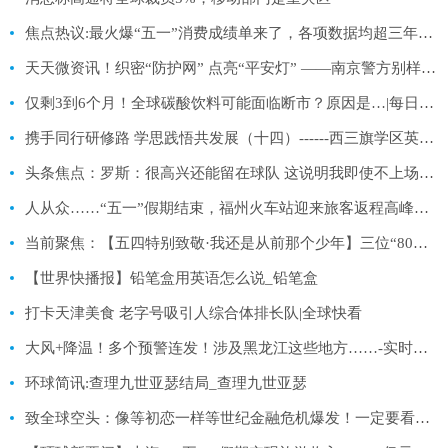
焦点热议:最火爆“五一”消费成绩单来了，各项数据均超三年前水平
天天微资讯！织密“防护网” 点亮“平安灯” ——南京警方别样“警”色护航五一假期平安有序
仅剩3到6个月！全球碳酸饮料可能面临断市？原因是…|每日信息
携手同行研修路 学思践悟共发展（十四）------西三旗学区英语学科联盟研修活动
头条焦点：罗斯：很高兴还能留在球队 这说明我即使不上场也仍然有价值
人从众……“五一”假期结束，福州火车站迎来旅客返程高峰！ 全球快资讯
当前聚焦：【五四特别致敬·我还是从前那个少年】三位“80后”的别样青春
【世界快播报】铅笔盒用英语怎么说_铅笔盒
打卡天津美食 老字号吸引人综合体排长队|全球快看
大风+降温！多个预警连发！涉及黑龙江这些地方……-实时焦点
环球简讯:查理九世亚瑟结局_查理九世亚瑟
致全球空头：像等初恋一样等世纪金融危机爆发！一定要看到花开，你一定等燕子归来……