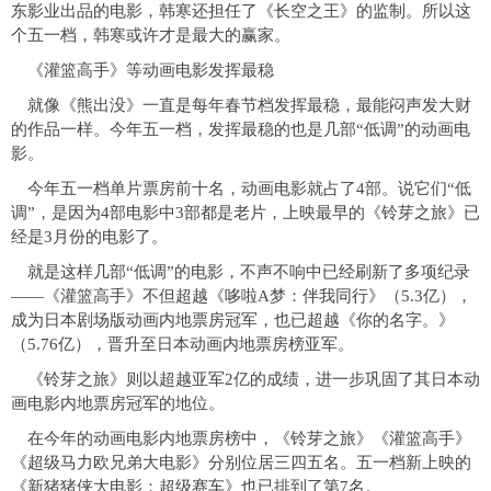
东影业出品的电影，韩寒还担任了《长空之王》的监制。所以这
个五一档，韩寒或许才是最大的赢家。
《灌篮高手》等动画电影发挥最稳
就像《熊出没》一直是每年春节档发挥最稳，最能闷声发大财
的作品一样。今年五一档，发挥最稳的也是几部“低调”的动画电
影。
今年五一档单片票房前十名，动画电影就占了4部。说它们“低
调”，是因为4部电影中3部都是老片，上映最早的《铃芽之旅》已
经是3月份的电影了。
就是这样几部“低调”的电影，不声不响中已经刷新了多项纪录
——《灌篮高手》不但超越《哆啦A梦：伴我同行》（5.3亿），
成为日本剧场版动画内地票房冠军，也已超越《你的名字。》
（5.76亿），晋升至日本动画内地票房榜亚军。
《铃芽之旅》则以超越亚军2亿的成绩，进一步巩固了其日本动
画电影内地票房冠军的地位。
在今年的动画电影内地票房榜中，《铃芽之旅》《灌篮高手》
《超级马力欧兄弟大电影》分别位居三四五名。五一档新上映的
《新猪猪侠大电影：超级赛车》也已排到了第7名。