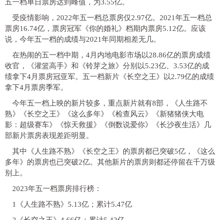
五一档单日票房达到峰值，为3.55亿。
受疫情影响，2022年五一档总票房仅2.97亿。2021年五一档总
票房16.74亿，票房冠军《你的婚礼》档期内票房5.12亿。应该
说，今年五一档的成绩与2021年同期相差无几。
在热闹的五一档中期，4月内地电影市场以28.86亿的票房成绩
收官，《灌篮高手》和《铃芽之旅》分别以5.23亿、3.53亿的成
绩拿下4月票房冠亚军。五一档新片《长空之王》以2.79亿的成绩
拿下4月票房季军。
今年五一档上映的新片较多，重点新片就有8部，《人生路不
熟》《长空之王》《这么多年》《检查风云》《新猪猪侠大电
影：超级赛车》《惊天救援》《倒数说爱你》《长沙夜生活》几
部新片票房表现差距明显。
其中《人生路不熟》《长空之王》的票房都已突破5亿，《这么
多年》的票房也已突破2亿。其他新片的票房则都还停留在千万级
别上。
2023年五一档票房排行榜：
1《人生路不熟》5.13亿；累计5.47亿
2《长空之王》4.66亿；累计5.42亿