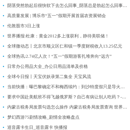
阴茎突然勃起后很快软下去怎么回事_阴茎总是勃起怎么回事 环球信息
高质量发展 | 博乐市“五一”假期开展首届农资展销会
伦敦股市3日上涨
世界播报:杜康：黄金2012多上涨获利，静待美联储！
全球微动态丨北京市顺义区仁和镇一季度财税收入13.25亿元
全球热讯:2.74亿人次！“五一”假期游客扎堆奔向“远方”
日常办公用品大全_办公日用品清单及价格
全球今日报丨天宝伏妖录第二集全 天宝风流
当前快播：曝巴黎确定不和梅西续约：到沙特度假只是导火索，真欺负老实人
要求中国赴美航班不得飞越俄罗斯？自己有病让别人吃药？-每日简讯
内蒙古税务局发票勾选怎么操作 内蒙古税务局发票查询 世界播资讯
梦幻西游75剧情攻略_剧情全攻略盘点
巡音露卡生日_巡音露卡 快播报