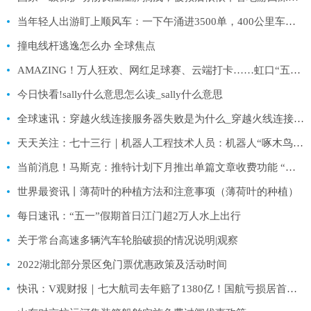
当年轻人出游盯上顺风车：一下午涌进3500单，400公里车程赚300块
撞电线杆逃逸怎么办 全球焦点
AMAZING！万人狂欢、网红足球赛、云端打卡……虹口“五五购物节”来啦
今日快看!sally什么意思怎么读_sally什么意思
全球速讯：穿越火线连接服务器失败是为什么_穿越火线连接服务器失败怎么回事
天天关注：七十三行｜机器人工程技术人员：机器人“啄木鸟” 汽车制造变“智造”
当前消息！马斯克：推特计划下月推出单篇文章收费功能 “对公众和媒体是双赢”
世界最资讯丨薄荷叶的种植方法和注意事项（薄荷叶的种植）
每日速讯：“五一”假期首日江门超2万人水上出行
关于常台高速多辆汽车轮胎破损的情况说明|观察
2022湖北部分景区免门票优惠政策及活动时间
快讯：V观财报｜七大航司去年赔了1380亿！国航亏损居首，股价涨幅却最大