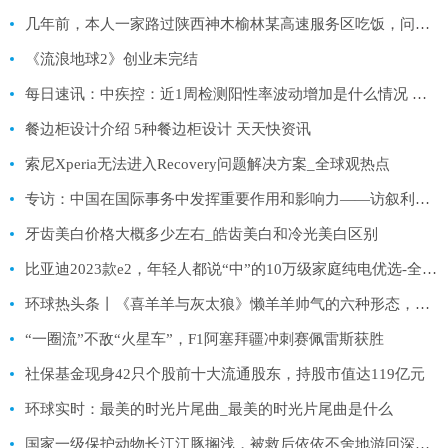
几年前，本人一家路过陕西神木榆林某高速服务区吃饭，问店家多要双筷子都被骂
《流浪地球2》创业未完结
每日速讯：中疾控：近1周检测阳性率波动增加是什么情况 中疾控：近1周检测阳性率波动增加具体来龙去脉是怎么样
餐边柜设计介绍 5种餐边柜设计 天天快资讯
索尼Xperia无法进入Recovery问题解决方案_全球观热点
专访：中国在国际事务中发挥重要作用和影响力——访叙利亚外交部部长助理艾曼·苏桑_当前热闻
牙齿美白价格大概多少左右_皓齿美白和冷光美白区别
比亚迪2023款e2，年轻人都说“中”的10万级家庭纯电优选-全球热议
环球热头条丨《喜羊羊与灰太狼》懒羊羊帅气的六种形态，任意一种都能称霸森林
“一圈流”不敌“火星车”，F1阿塞拜疆冲刺赛佩雷斯获胜
社保基金现身42只个股前十大流通股东，持股市值达119亿元
环球实时：最美的时光片尾曲_最美的时光片尾曲是什么
国家一级保护动物长江江豚搁浅，被救后依依不舍地游回深水_天天看点