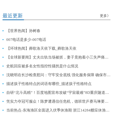
最近更新
更多》
【世界热闻】孙树春
007电话是多少-007电话
【环球热闻】葬歌洛天依下载_葬歌洛天依
【全球新要闻】丈夫出轨当场被抓，妻子竟抱着小三失声痛哭：这一哭算是缘分已尽
史航回应被多名女性指控性骚扰是什么情况
沈晓明在长沙检查慰问：守牢安全底线 强化服务保障 确保市民游客平安祥和过节 今日热文
描述孩子性格特点的词语有哪些_描述孩子性格特点
自研“北斗高精”！百度地图宣布攻破“宇宙最难”8D重庆隧道导航_环球速讯
凭实力夺冠可服众！陈梦遭遇信任危机，德班世乒赛马琳要出手帮忙
当前热点-东海渔区全面进入伏季休渔期 浙江14284艘应休渔船安全到港