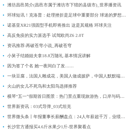
潍坊昌邑简介(昌邑市属于潍坊市下辖的县级市)_世界播资讯
环球短讯！克洛普：处理挫折是足球中重要部分 球迷的梦想点燃了我们的雄心
诺基亚XR21强固型手机即将推出 这是其规格 环球关注
高反免疫的实力派选手 试驾欧尚Z6 2.0T
资讯推荐:再破苍穹小说_再破苍穹
小舅子结婚姐夫拿18.8万随礼 基本情况讲解
因为签了个名 她一夜间白了发……
一块豆腐，法国人雕成花，美国人做成披萨，中国人默默端出它
火山的女儿不死鸟和太阳鸟选择推荐
横琴“五一”假期首日图景：热门景点重现旅游热，口岸与码头客流创新高
世界新资讯：03式导弹_03式坦克
世界微头条丨年报董事长薪酬盘点：24人年薪超千万，业绩与薪酬“倒挂”引关注
长沙官方通报买4.6斤水果少1斤-世界聚看点