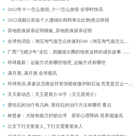
2022年十一怎么放假_十一怎么放假 全球时快讯
2022成都公积金个人缴纳比例和单位比例|焦点快报
异地医保探亲证明模板_异地医保探亲证明
全球热消息：淘宝淘气值怎么快速到500（淘宝淘气值怎么提升快）
广西“飞镖少年”走红，因颜值出圈的他有这样的成长故事……
环球最新：运输方式有哪些地理_运输方式有哪些
满月酒_满月酒 全球视讯
环球热讯:美参议员敦促拜登强硬收缴伊朗石油,究竟是怎么一回事?
天天新动态：天王星简介30字（天王星简介）
肾结石的治疗有几种_肾结石的治疗方法有哪些 看点
林贤参：大陆有能力封锁台湾 美军心理障碍-世界观速讯
公文下行文签发人_下行文需要签发人