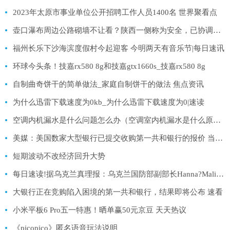
2023年太原市事业单位公开招聘工作人员1400名 世界聚看点
壶口瀑布周边公路砌墙不让看？陕西一侧称为安全，已协调拆除_每日焦点
福州长乐下沙海滨度假村今起迎客 今明两天有音乐节|每日速讯
环球今头条！技嘉rx580 8g和技嘉gtx1660s_技嘉rx580 8g
自制曲奇饼干的简单做法_家庭自制饼干的做法 焦点资讯
为什么迅雷下载速度为0kb_为什么迅雷下载速度为0|速读
空调内机漏水是什么问题怎么办（空调室内机漏水是什么原因怎样处理） 今日热闻
美媒：美国数家大型银行已提交收购第一共和银行的报价 当前通讯
短期波动不改经济回升大势
每日速读!据乌克兰真理报：乌克兰国防部副部长Hanna?Maliar表示，在过去的一周里，俄罗斯军队在一些地区取得了微不足道的进展，但乌克兰的国防部队重新夺回了阵地。俄军未能控制巴赫穆特，尽管他们把所有的资源都投入到那里。
大银行正在竞购陷入困境的第一共和银行，结果即将公布 速看
小米平板6 Pro五一特惠！晒单赢50元京豆 天天热议
《picopico》匿名语音玩法说明