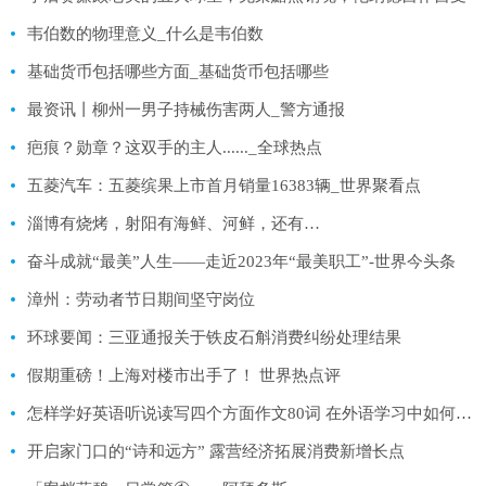
韦伯数的物理意义_什么是韦伯数
基础货币包括哪些方面_基础货币包括哪些
最资讯丨柳州一男子持械伤害两人_警方通报
疤痕？勋章？这双手的主人......_全球热点
五菱汽车：五菱缤果上市首月销量16383辆_世界聚看点
淄博有烧烤，射阳有海鲜、河鲜，还有…
奋斗成就“最美”人生——走近2023年“最美职工”-世界今头条
漳州：劳动者节日期间坚守岗位
环球要闻：三亚通报关于铁皮石斛消费纠纷处理结果
假期重磅！上海对楼市出手了！ 世界热点评
怎样学好英语听说读写四个方面作文80词 在外语学习中如何正确认识英语的听说能力如何有效实现
开启家门口的“诗和远方” 露营经济拓展消费新增长点