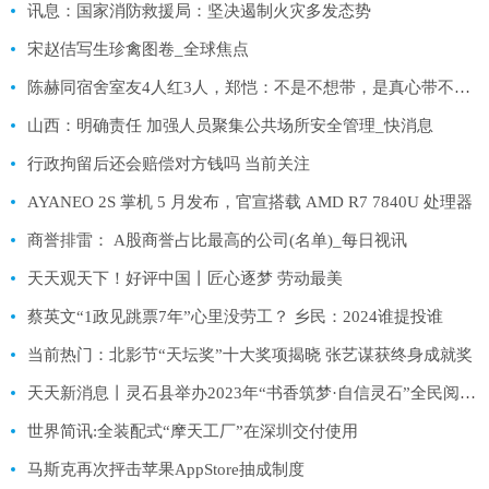
讯息：国家消防救援局：坚决遏制火灾多发态势
宋赵佶写生珍禽图卷_全球焦点
陈赫同宿舍室友4人红3人，郑恺：不是不想带，是真心带不动啊_环球精选
山西：明确责任 加强人员聚集公共场所安全管理_快消息
行政拘留后还会赔偿对方钱吗 当前关注
AYANEO 2S 掌机 5 月发布，官宣搭载 AMD R7 7840U 处理器
商誉排雷： A股商誉占比最高的公司(名单)_每日视讯
天天观天下！好评中国丨匠心逐梦 劳动最美
蔡英文“1政见跳票7年”心里没劳工？ 乡民：2024谁提投谁
当前热门：北影节“天坛奖”十大奖项揭晓 张艺谋获终身成就奖
天天新消息丨灵石县举办2023年“书香筑梦·自信灵石”全民阅读宣传活动
世界简讯:全装配式“摩天工厂”在深圳交付使用
马斯克再次抨击苹果AppStore抽成制度