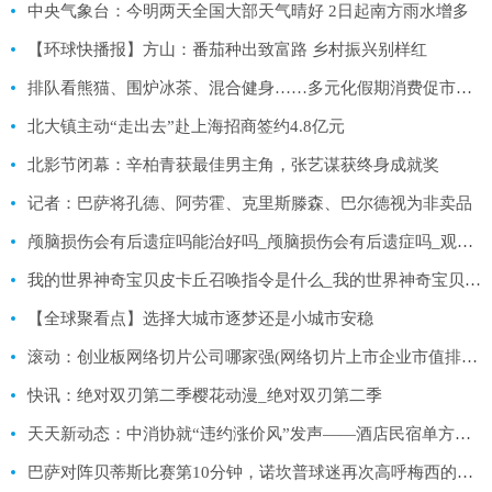
中央气象台：今明两天全国大部天气晴好 2日起南方雨水增多
【环球快播报】方山：番茄种出致富路 乡村振兴别样红
排队看熊猫、围炉冰茶、混合健身……多元化假期消费促市场升级
北大镇主动“走出去”赴上海招商签约4.8亿元
北影节闭幕：辛柏青获最佳男主角，张艺谋获终身成就奖
记者：巴萨将孔德、阿劳霍、克里斯滕森、巴尔德视为非卖品
颅脑损伤会有后遗症吗能治好吗_颅脑损伤会有后遗症吗_观焦点
我的世界神奇宝贝皮卡丘召唤指令是什么_我的世界神奇宝贝皮卡丘召唤指令
【全球聚看点】选择大城市逐梦还是小城市安稳
滚动：创业板网络切片公司哪家强(网络切片上市企业市值排名)
快讯：绝对双刃第二季樱花动漫_绝对双刃第二季
天天新动态：中消协就“违约涨价风”发声——酒店民宿单方违约应依法赔偿
巴萨对阵贝蒂斯比赛第10分钟，诺坎普球迷再次高呼梅西的名字