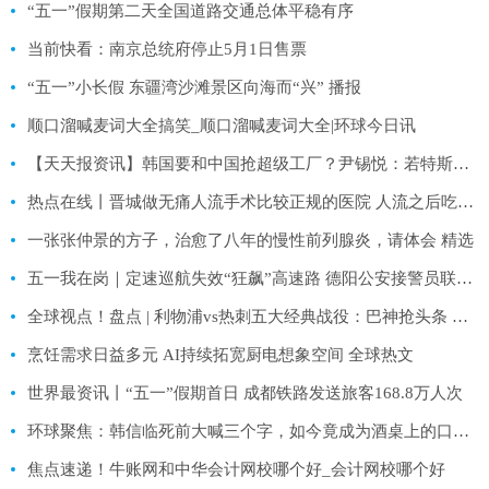
“五一”假期第二天全国道路交通总体平稳有序
当前快看：南京总统府停止5月1日售票
“五一”小长假 东疆湾沙滩景区向海而“兴” 播报
顺口溜喊麦词大全搞笑_顺口溜喊麦词大全|环球今日讯
【天天报资讯】韩国要和中国抢超级工厂？尹锡悦：若特斯拉决定对韩投资 韩方将提供积极支持
热点在线丨晋城做无痛人流手术比较正规的医院 人流之后吃什么水果
一张张仲景的方子，治愈了八年的慢性前列腺炎，请体会 精选
五一我在岗｜定速巡航失效“狂飙”高速路 德阳公安接警员联动“电话救援”
全球视点！盘点 | 利物浦vs热刺五大经典战役：巴神抢头条 阿德巴约首秀惊艳
烹饪需求日益多元 AI持续拓宽厨电想象空间 全球热文
世界最资讯丨“五一”假期首日 成都铁路发送旅客168.8万人次
环球聚焦：韩信临死前大喊三个字，如今竟成为酒桌上的口头禅，您平常说吗
焦点速递！牛账网和中华会计网校哪个好_会计网校哪个好