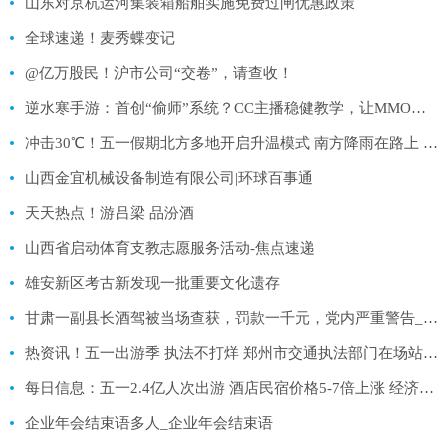
山东对京杭运河集装箱船舶实施免费过闸优惠政策
全球速递！麦秀蝶变记
@亿万股民！沪市公司“交卷”，请查收！
逆水寒手游：首创“偷师”系统？CC主播稳健教学，让MMO再次伟大
冲击30℃！五一假期北方多地开启升温模式 南方降雨在路上 世界快消息
山西金宜机械设备制造有限公司|环球百事通
天天热点！游吕梁 品汾酒
山西省启动体育支教志愿服务活动-焦点速递
雄安新区考古新发现一批重要文化遗存
甘肃一副县长酒驾被当场查获，罚款一千元，党内严重警告_焦点速讯
热资讯！五一出游季 执法不打烊 郑州市交通执法部门在场站景区周边开展联合执法
每日信息：五一2.4亿人次出游 酒店民宿价格5-7倍上涨 经济日报：违约应赔偿
企业年会结束语多人_企业年会结束语