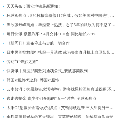
天天头条：西安地铁最新通知！
环球观焦点：870枚核弹覆盖117座城，假如美国对中国进行核打击，后果会怎么样
洪欣张丹峰离婚，毕滢登上热搜，忍了5年的洪欣为何不忍了？|全球信息
每日快讯!极氪汽车：4月交付8101台 同比增长279%
《新周刊》宣布停止与史航一切合作
日本民间搜救船打捞起一具遗体 或为失事直升机上自卫队队员|全球球精选
劳动节“奇妙之旅”
快资讯丨裴波那契数列通项公式_裴波那契数列
韩国sz服饰怎么样_韩国sz服饰
云南普洱：抹黑脸狂欢活动举行 游客抹黑脸互相真诚祝福|环球报道
边走边拍② 青少年们多彩的“五一”时光_全球观焦点
太阳G2想赢掘金需做好这5点：艾顿得硬起来 三人组提升三分产量 新要闻
季后赛廉颇老矣的五大球星，克莱黯然销魂，伦纳德自作自受