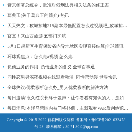
普京签署总统令，批准对俄刑法典相关法条的修正案
葛典玉(关于葛典玉的简介)-热讯
天天热文：攻城掠地215副本最低配置怎么过视频吧_攻城掠地215副本怎么过
官宣！来山西旅游 五部门护航
5月1日起新区生育保险省内异地就医实现直接结算|全球简讯
环球观焦点：怎么走a视频 怎么走a
负债业务的作用_负债业务的含义 全球百事通
同性恋男男深夜视频在线观看动漫_同性恋动漫 世界快讯
全球热议:优柔寡断怎么办_男人优柔寡断的解决方法
每日速读!袁久红院长终于发声：让你看看有知识的人，是如何硬刚的！
每日消息!本泽马禁区内被门将扑倒，主裁观看VAR后判他犯规在先取消点球
Copyright © 2015-2022 智看网版权所有 备案号：
豫ICP备2021032478
号-28
联系邮箱：89 71 80 9@qq.com