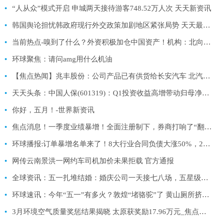
“人从众”模式开启 申城两天接待游客748.52万人次 天天新资讯
韩国舆论担忧韩政府现行外交政策加剧地区紧张局势 天天最资讯
当前热点-嗅到了什么？外资积极加仓中国资产！机构：北向资金即将再次大幅涌入A股
环球聚焦：请问amg用什么机油
【焦点热闻】兆丰股份：公司产品已有供货给长安汽车 北汽越野等国内多家汽车厂商
天天头条：中国人保(601319)：Q1投资收益高增带动归母净利润同比+230.0%
你好，五月！-世界新资讯
焦点消息！一季度业绩暴增！全面注册制下，券商打响了“翻身仗”
环球播报:订单暴增名单来了！8大行业合同负债大涨50%，23家公司增超3倍……
网传云南景洪一网约车司机加价未果拒载 官方通报
全球资讯：五一扎堆结婚：婚庆公司一天接七八场，五星级酒店低消20万一厅难求
环球速讯：今年“五一”有多火？敦煌“堵骆驼”了 黄山厕所挤满游客 多地紧急通知→
3月环境空气质量奖惩结果揭晓 太原获奖励17.96万元_焦点讯息