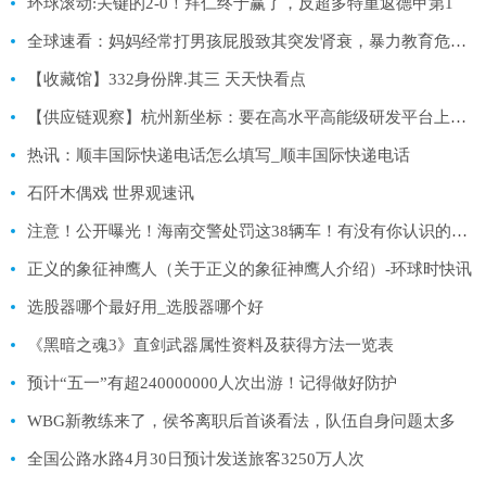
环球滚动:关键的2-0！拜仁终于赢了，反超多特重返德甲第1
全球速看：妈妈经常打男孩屁股致其突发肾衰，暴力教育危害大！
【收藏馆】332身份牌.其三 天天快看点
【供应链观察】杭州新坐标：要在高水平高能级研发平台上推进战略布局_全球看热讯
热讯：顺丰国际快递电话怎么填写_顺丰国际快递电话
石阡木偶戏 世界观速讯
注意！公开曝光！海南交警处罚这38辆车！有没有你认识的？丨海上夜闻·视听汇 全球热点评
正义的象征神鹰人（关于正义的象征神鹰人介绍）-环球时快讯
选股器哪个最好用_选股器哪个好
《黑暗之魂3》直剑武器属性资料及获得方法一览表
预计“五一”有超240000000人次出游！记得做好防护
WBG新教练来了，侯爷离职后首谈看法，队伍自身问题太多
全国公路水路4月30日预计发送旅客3250万人次