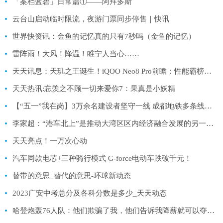
「案档蓝碧」日常篇①——阿拜多斯
云台山启动临时限流，夜游门票同步停售｜快讯
世界快资讯：金鱼的记忆真的只有7秒吗（金鱼的记忆）
雷阵雨！大风！降温！睢宁人当心……
天天讯息：天玑之王诞生！iQOO Neo8 Pro前瞻：性能霸榜安卓阵营
天天热讯:忘羡之不顾一切来爱你7：果真是小妖精
【“五一”我在岗】3万余名建设者坚守一线 成都地铁多条线路“进度条”刷新_全球时快讯
李家超：“港车北上”是推动大湾区区内经济融合发展的另一重要里程碑 全球热头条
天天亮点！一万次心动
汽车同款电芯+三种骑行模式 G-force电动车跌破千元！
替带的意思_替代的意思-环球新动态
2023广安中考总分及各科分数是多少_天天动态
哈登炮轰76人队：他们欺骗了我，他们告诉我降薪就可以夺冠 当前热议