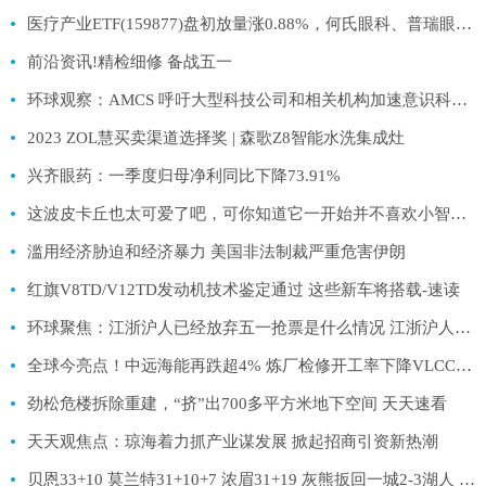
医疗产业ETF(159877)盘初放量涨0.88%，何氏眼科、普瑞眼科、康泰医学、理邦仪器涨幅居前_全球微动态
前沿资讯!精检细修 备战五一
环球观察：AMCS 呼吁大型科技公司和相关机构加速意识科学领域的研究
2023 ZOL慧买卖渠道选择奖 | 森歌Z8智能水洗集成灶
兴齐眼药：一季度归母净利同比下降73.91%
这波皮卡丘也太可爱了吧，可你知道它一开始并不喜欢小智吗 微头条
滥用经济胁迫和经济暴力 美国非法制裁严重危害伊朗
红旗V8TD/V12TD发动机技术鉴定通过 这些新车将搭载-速读
环球聚焦：江浙沪人已经放弃五一抢票是什么情况 江浙沪人已经放弃五一抢票具体来龙去脉是怎么样
全球今亮点！中远海能再跌超4% 炼厂检修开工率下降VLCC运价有所回落
劲松危楼拆除重建，“挤”出700多平方米地下空间 天天速看
天天观焦点：琼海着力抓产业谋发展 掀起招商引资新热潮
贝恩33+10 莫兰特31+10+7 浓眉31+19 灰熊扳回一城2-3湖人 全球热点评