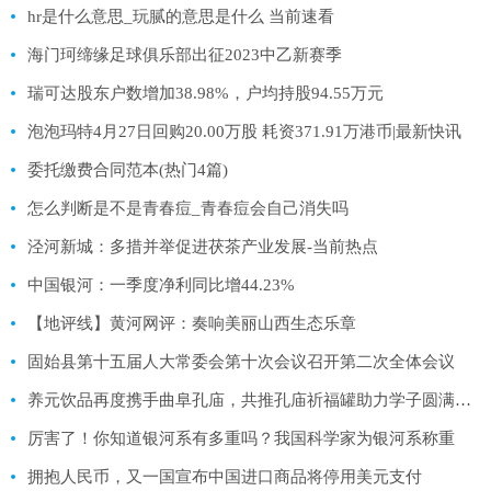
hr是什么意思_玩腻的意思是什么 当前速看
海门珂缔缘足球俱乐部出征2023中乙新赛季
瑞可达股东户数增加38.98%，户均持股94.55万元
泡泡玛特4月27日回购20.00万股 耗资371.91万港币|最新快讯
委托缴费合同范本(热门4篇)
怎么判断是不是青春痘_青春痘会自己消失吗
泾河新城：多措并举促进茯茶产业发展-当前热点
中国银河：一季度净利同比增44.23%
【地评线】黄河网评：奏响美丽山西生态乐章
固始县第十五届人大常委会第十次会议召开第二次全体会议
养元饮品再度携手曲阜孔庙，共推孔庙祈福罐助力学子圆满高考
厉害了！你知道银河系有多重吗？我国科学家为银河系称重
拥抱人民币，又一国宣布中国进口商品将停用美元支付