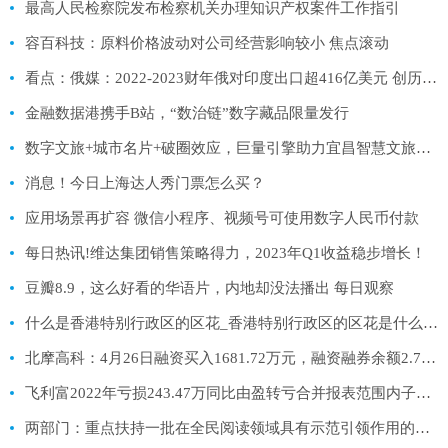
最高人民检察院发布检察机关办理知识产权案件工作指引
容百科技：原料价格波动对公司经营影响较小 焦点滚动
看点：俄媒：2022-2023财年俄对印度出口超416亿美元 创历史新高
金融数据港携手B站，“数治链”数字藏品限量发行
数字文旅+城市名片+破圈效应，巨量引擎助力宜昌智慧文旅产业升级
消息！今日上海达人秀门票怎么买？
应用场景再扩容 微信小程序、视频号可使用数字人民币付款
每日热讯!维达集团销售策略得力，2023年Q1收益稳步增长！
豆瓣8.9，这么好看的华语片，内地却没法播出 每日观察
什么是香港特别行政区的区花_香港特别行政区的区花是什么花 环球今亮点
北摩高科：4月26日融资买入1681.72万元，融资融券余额2.75亿元
飞利富2022年亏损243.47万同比由盈转亏合并报表范围内子公司数量减少 世界今亮点
两部门：重点扶持一批在全民阅读领域具有示范引领作用的品牌实体书店做优做强