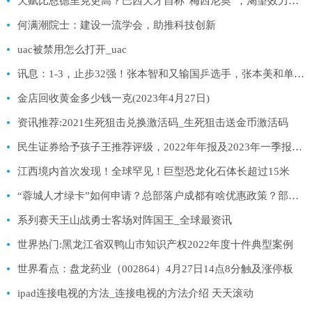
天赋比恩德里克更高？巴西天才自称“梅西尼奥”，渴望效力巴萨 全球时快讯
何满潮院士：建设一流学会，助推科技创新
uac被禁用怎么打开_uac
讯息：1-3，止步32强！张本智和又输国乒选手，张本美和单局11-2，3-0进16强
金店回收黄金多少钱一克(2023年4月27日)
资讯推荐:2021生死狙击兑换激活码_生死狙击送金币激活码
民生证券给予孩子王推荐评级，2022年年报及2023年一季报点评：23Q1利润端修复明显，看好全年业绩增长|焦点速递
江西境内首次发现！全球罕见！巨型恐龙化石体长超过15米
“蓉城人才绿卡”如何申请？总部落户成都有啥优惠政策？部门回应
系列赛天王山战勇士客场对阵国王_全球最资讯
世界热门:黑龙江省双鸭山市知识产权2022年度十件典型案例
世界看点：盘龙药业（002864）4月27日14点8分触及涨停板
ipad连接电视的方法_连接电视的方法介绍 天天滚动