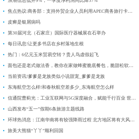
浪潮信息低开9%，一季度净利润同比降37%
焦点热议:商务部：支持外贸企业人员利用APEC商务旅行卡赴相关经济体开展供采对接
皮癣是银屑病吗
第30届河北（石家庄）国际医疗器械展在石举办
每日讯息!让更多书店在乡村落地生根
热门：6亿元玉米贸易空转？贵人鸟虚假起飞
面包还是老式做法香，教你在家做蜂蜜脆底餐包，脆甜松软简单美味
当前资讯!爹爹是龙族类似小说甜宠_爹爹是龙族
东海航空怎么样!和春秋航空差多少_东海航空怎么样
信通院曹蓟光：工业互联网与5G深度融合，赋能千行百业 世界今日报
山西发布“五一”假期6条旅游主题线路
环球热消息：江南华南将有较强降雨过程 北方地区将有大风降温和沙尘天气
旅美大熊猫“丫丫”顺利回国