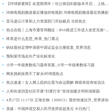
【环球新要闻】欢度两周年！坎公骑冠剑新版本开启， 上线即领免费120连抽
河南电视剧频道最近播放的电视剧 河南电视剧频道最近热播剧
亚马逊云计算和人力资源部门开始裁员 当前热文
热点在线丨上海市通管局魏征：IPv6推进工作进入攻坚克难“深水区”
终章是什么意思_终章_热门看点
钒钛股份定增申请获中国证监会注册批复_世界消息
预制菜市场走向产业化标准化
小学一年级奥数练习题有答案_小学一年级奥数练习题
网友挑刺抹黑不了家乡|环球观焦点
焦点速递！女人脚上痣的位置与命运图解 脚底有痣有啥说法
人和街道玥棠社区开展“扫黄打非”宣传创建文明和谐家园
4月27日 11:17分 正海生物（300653）股价快速拉升_世界滚动
美媒：中国跨境交易人民币使用首超美元 今日热门