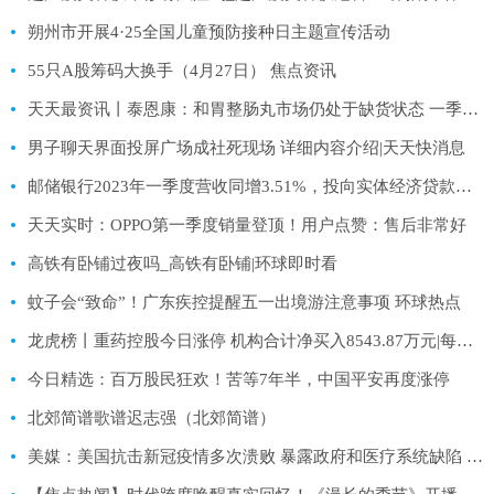
朔州市开展4·25全国儿童预防接种日主题宣传活动
55只A股筹码大换手（4月27日） 焦点资讯
天天最资讯丨泰恩康：和胃整肠丸市场仍处于缺货状态 一季度产能同比有较大幅度的增长
男子聊天界面投屏广场成社死现场 详细内容介绍|天天快消息
邮储银行2023年一季度营收同增3.51%，投向实体经济贷款创历史同期新高 今日看点
天天实时：OPPO第一季度销量登顶！用户点赞：售后非常好
高铁有卧铺过夜吗_高铁有卧铺|环球即时看
蚊子会“致命”！广东疾控提醒五一出境游注意事项 环球热点
龙虎榜丨重药控股今日涨停 机构合计净买入8543.87万元|每日视讯
今日精选：百万股民狂欢！苦等7年半，中国平安再度涨停
北郊简谱歌谱迟志强（北郊简谱）
美媒：美国抗击新冠疫情多次溃败 暴露政府和医疗系统缺陷 全球速看