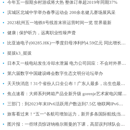
今年五一假期乡村游或将大热 整体订单超2019年同期37%
滨城区北城中学举办春季运动会 200余名健儿赛场展风采
2023杭州五一地铁8号线首末班运营时间一览 世界最新
健康 | 保护听力，远离职业性噪声聋
比亚迪电子(00285.HK)一季度归母净利约4.59亿元 同比增长154.85% 全球新要闻
挺拔k3_挺拔
日本又一核电站发生冷却水泄漏 电力公司回应：不会对外界有影响
第六届数字中国建设峰会数字生态文明分论坛举办
天天快消息！31个省份人口全公布！广东人最多，出生也最多：连续3年超100万！浙江拿下一项“第一”
焦点速看：大师系列烤箱产品全新升级 gorenje艺术家电闪耀2023AWE
三部门：到2023年末IPv6活跃用户数达到7.5亿 物联网IPv6连接数达到3亿-观点
旅客看过来！“五一”各航司增加运力，新开多条国际航线|当前热讯
图片报：一些球员惊讶纳格尔斯曼的下课，高层误判球队会因此解脱|天天播报