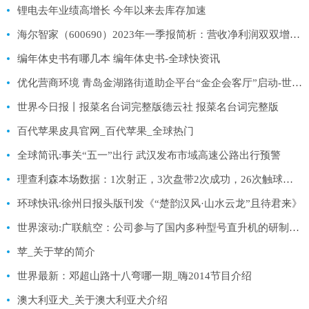
锂电去年业绩高增长 今年以来去库存加速
海尔智家（600690）2023年一季报简析：营收净利润双双增长，盈利能力上升
编年体史书有哪几本 编年体史书-全球快资讯
优化营商环境 青岛金湖路街道助企平台“金企会客厅”启动-世界视点
世界今日报丨报菜名台词完整版德云社 报菜名台词完整版
百代苹果皮具官网_百代苹果_全球热门
全球简讯:事关“五一”出行 武汉发布市域高速公路出行预警
理查利森本场数据：1次射正，3次盘带2次成功，26次触球，评分6.7 今头条
环球快讯:徐州日报头版刊发《“楚韵汉风·山水云龙”且待君来》
世界滚动:广联航空：公司参与了国内多种型号直升机的研制工作，在复合材料成型领域具有突出技术优势
苹_关于苹的简介
世界最新：邓超山路十八弯哪一期_嗨2014节目介绍
澳大利亚犬_关于澳大利亚犬介绍