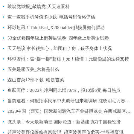
敲墙党举报_敲墙党-天天速看料
查一查我手机号值多少钱_电话号码价格评估
环球短讯！ThinkPad_X200 tablet 触摸屏如何驱动
53全优卷四年级上册英语试卷_四年级上册英语试卷
天天热议:家长很担心，组团租了房，孩子身体出状况
环球资讯：告“摇一摇”获赔 1 元！读懂 1 元赔偿里的法律支持
五关是哪五关_六将是什么
森山杏菜12部下载_啥是杏菜
鱼跃医疗：2022年净利同比增7.6%，拟10派6元 每日热点
当前速看：何报翔率民革中央调研组来湘调研 沈晓明毛万春拜会
2023中国（西安）国际新能源汽车产业链博览会 在西咸新区空港新城开幕 焦点消息
微头条丨今天最新消息 国际论道：新基建助力中国稳经济
超声波美容仪维修有风险吗_超声波美容仪危害-世界播资讯