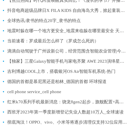
【焦点热闻】时代跨度唤醒真实回忆！《漫长的季节》开播，悬疑剧拍出烟火气
抖音电商超级品牌日X FILA KIDS 自由海岛大秀，掀起童装新浪潮 全球新消息
全球热讯:隶书的特点20字_隶书的特点
地震时躲在哪一个地方更安全_地震来临躲在哪里最安全 天天观焦点
当前速看：罗成最后怎么样了（罗成怎么死的）
滴滴自动驾驶于广州设新公司，经营范围含智能农业管理|今日要闻
【独家】三星Galaxy智能手机与家电齐聚 AWE 2023演绎星精彩
吉利博越COOL上市，搭载银河OS Air智能车机系统-热门
德国的首都是慕尼黑还是柏林_德国的首都 环球报道
cell phone service_cell phone
红米k70系列手机最新消息：骁龙8gen2起步，旗舰配置+高端质感！
西班牙2023年第一季度新增登记失业人数超10万人_全球速读
彻底淘汰！OPPO、vivo、小米等将逐步清理仅支持32位应用：7月1日开始