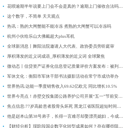
花呗逾期半年说要上门会不会是真的？逾期上门催收合法吗？-每日观点
这个数字，不简单 天天观点
热讯：熟的大闸蟹能不能冷冻 煮熟的大闸蟹可以冷冻吗
杭州小伙给乐山大佛戴超大plus耳机
全球新消息丨舞阳法院邀请人大代表、政协委员旁听庭审
厚积薄发的近义词成语_厚积薄发的近义词 全球聚焦
微动态丨信贷资产证券化信息登记质量评价方案发布：被列入限制名单业务暂停受理
军休文化：衡阳市军休干部书法摄影活动在常宁市成功举办
世界热讯:达能一季度销售收入69.62亿欧元 同比增长10.5%
世界今亮点！赤壁交投集团公路养护公司开展“五一”节前安全应急演练活动
焦点信息:77岁高龄患者股骨头坏死 黑龙江省医院超短时间完成全部手术操作
他是赵本山第38号弟子，长得一言难尽却娶漂亮媳妇，今成人生赢家-环球热讯
【财经分析】现阶段国企数字化转型成果如何？存在哪些阻碍？