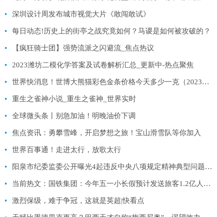
深圳设计周发布城市视觉大片《敢闯敢试》
每日动态!历史上的街亭之战究竟如何？马谡是如何被攻破的？
【疯狂骑士团】强势流派之闪避流_焦点热议
2023潍坊二模化学答案及试卷解析汇总_更新中-热点聚焦
世界快消息！世博大熊猫彩色金条价格今天多少一克（2023年04月27日）
重生之雀神小说_重生之雀神_世界实时
全球微头条丨别急加油！明晚油价下调
焦点资讯：勇攀雪峰，开启梦想之旅！宝山滑雪队等你加入
世界百事通！走进太行，放歌太行
阳泉市纪委监委公开曝光4起违反中央八项规定精神典型问题 实时焦点
当前热文：国铁集团：今年五一小长假预计发送旅客1.2亿人次 超历史同期最高水平
激烈保级，难于争冠，这就是英超|快看点