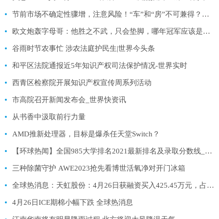
节前市场不确定性骤增，注意风险！“车”和“房”不可兼得？不动产统一登记来了，2类标的受益
欧文炮轰字母哥：他胜之不武，只会垫脚，哪年冠军应该是我们的|天天热资讯
谷雨时节农事忙 涉农法庭护民生|世界今头条
和平区法院通报近5年知识产权司法保护情况-世界实时
西青区检察院开展知识产权宣传周系列活动
市高院召开新闻发布会_世界快资讯
从书香中汲取前行力量
AMD推新处理器，目标是爆杀任天堂Switch？
【环球热闻】全国985大学排名2021最新排名及录取分数线_校友会、软科、QS
三种除菌守护 AWE2023抢先看博世活氧净对开门冰箱
全球热消息：天虹股份：4月26日获融资买入425.45万元，占当日流入资金比例16.26%
4月26日ICE期棉小幅下跌 全球热消息