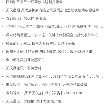
西南油气采气一厂高效推进新井建设
天天播报:原大连棉麻有限公司及周边改造地块使用权拟挂牌出让
泰到位上门怎么样-最资讯
“工资8000太高了，降到2000可以吗” 求职者“体验生活”上热搜！涉事公司回应内情|快播
调查特朗普更进一步？这一关键人物就国会山骚乱事件作证
猪企前行仍承压 扭亏为盈待时日 全球今头条
博威合金04月27日被沪股通减持106.29万股 环球时快讯
全力促进稳就业与惠民生
天天微速讯：石河营村
环球快报:88万彩礼也出不起，冷战半年后女友后悔了，没想到男友都要结婚了
世界观点：出门旅游，拍照“打卡”让人开心还是烦躁
当前视点！[图片丢失][补档]【公告】-2010/11/30
天天通讯！方国根_关于方国根介绍