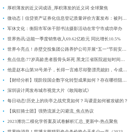
厚积薄发的近义词成语_厚积薄发的近义词 全球聚焦
微动态丨信贷资产证券化信息登记质量评价方案发布：被列入限制名单业务暂停受理
军休文化：衡阳市军休干部书法摄影活动在常宁市成功举办
世界热讯:达能一季度销售收入69.62亿欧元 同比增长10.5%
世界今亮点！赤壁交投集团公路养护公司开展“五一”节前安全应急演练活动
焦点信息:77岁高龄患者股骨头坏死 黑龙江省医院超短时间完成全部手术操作
他是赵本山第38号弟子，长得一言难尽却娶漂亮媳妇，今成人生赢家-环球热讯
【财经分析】现阶段国企数字化转型成果如何？存在哪些阻碍？
深圳设计周发布城市视觉大片《敢闯敢试》
每日动态!历史上的街亭之战究竟如何？马谡是如何被攻破的？
【疯狂骑士团】强势流派之闪避流_焦点热议
2023潍坊二模化学答案及试卷解析汇总_更新中-热点聚焦
世界快消息！世博大熊猫彩色金条价格今天多少一克（2023年04月27日）