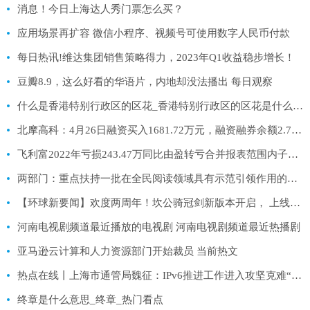
消息！今日上海达人秀门票怎么买？
应用场景再扩容 微信小程序、视频号可使用数字人民币付款
每日热讯!维达集团销售策略得力，2023年Q1收益稳步增长！
豆瓣8.9，这么好看的华语片，内地却没法播出 每日观察
什么是香港特别行政区的区花_香港特别行政区的区花是什么花 环球今亮点
北摩高科：4月26日融资买入1681.72万元，融资融券余额2.75亿元
飞利富2022年亏损243.47万同比由盈转亏合并报表范围内子公司数量减少 世界今亮点
两部门：重点扶持一批在全民阅读领域具有示范引领作用的品牌实体书店做优做强
【环球新要闻】欢度两周年！坎公骑冠剑新版本开启， 上线即领免费120连抽
河南电视剧频道最近播放的电视剧 河南电视剧频道最近热播剧
亚马逊云计算和人力资源部门开始裁员 当前热文
热点在线丨上海市通管局魏征：IPv6推进工作进入攻坚克难“深水区”
终章是什么意思_终章_热门看点