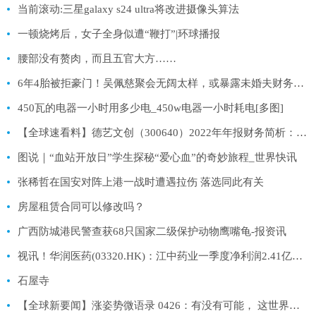
当前滚动:三星galaxy s24 ultra将改进摄像头算法
一顿烧烤后，女子全身似遭“鞭打”|环球播报
腰部没有赘肉，而且五官大方……
6年4胎被拒豪门！吴佩慈聚会无阔太样，或暴露未婚夫财务状况
450瓦的电器一小时用多少电_450w电器一小时耗电[多图]
【全球速看料】德艺文创（300640）2022年年报财务简析：营收净利润双双增长，盈利能力上升
图说｜“血站开放日”学生探秘“爱心血”的奇妙旅程_世界快讯
张稀哲在国安对阵上港一战时遭遇拉伤 落选同此有关
房屋租赁合同可以修改吗？
广西防城港民警查获68只国家二级保护动物鹰嘴龟-报资讯
视讯！华润医药(03320.HK)：江中药业一季度净利润2.41亿元 同比增长31.1%
石屋寺
【全球新要闻】涨姿势微语录 0426：有没有可能， 这世界一点都不无聊， 因为你没钱， 所以才会觉得这世界很无聊？