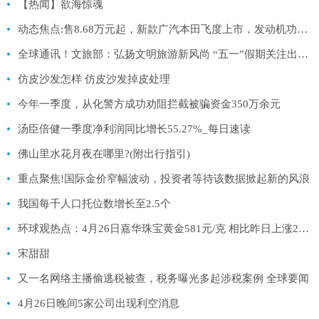
【热闻】欲海惊魂
动态焦点:售8.68万元起，新款广汽本田飞度上市，发动机功率下降/鼓式刹车
全球通讯！文旅部：弘扬文明旅游新风尚 “五一”假期关注出行安全
仿皮沙发怎样 仿皮沙发掉皮处理
今年一季度，从化警方成功劝阻拦截被骗资金350万余元
汤臣倍健一季度净利润同比增长55.27%_每日速读
佛山里水花月夜在哪里?(附出行指引)
重点聚焦!国际金价窄幅波动，投资者等待该数据掀起新的风浪
我国每千人口托位数增长至2.5个
环球观热点：4月26日嘉华珠宝黄金581元/克 相比昨日上涨2元/克
宋甜甜
又一名网络主播偷逃税被查，税务曝光多起涉税案例 全球要闻
4月26日晚间5家公司出现利空消息