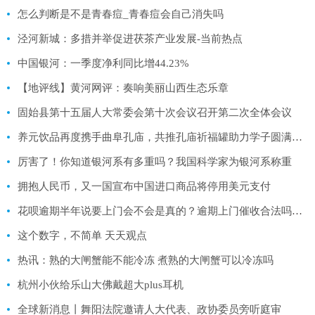
怎么判断是不是青春痘_青春痘会自己消失吗
泾河新城：多措并举促进茯茶产业发展-当前热点
中国银河：一季度净利同比增44.23%
【地评线】黄河网评：奏响美丽山西生态乐章
固始县第十五届人大常委会第十次会议召开第二次全体会议
养元饮品再度携手曲阜孔庙，共推孔庙祈福罐助力学子圆满高考
厉害了！你知道银河系有多重吗？我国科学家为银河系称重
拥抱人民币，又一国宣布中国进口商品将停用美元支付
花呗逾期半年说要上门会不会是真的？逾期上门催收合法吗？-每日观点
这个数字，不简单 天天观点
热讯：熟的大闸蟹能不能冷冻 煮熟的大闸蟹可以冷冻吗
杭州小伙给乐山大佛戴超大plus耳机
全球新消息丨舞阳法院邀请人大代表、政协委员旁听庭审