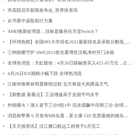
市高院召开新闻发布会_世界快资讯
从书香中汲取前行力量
AMD推新处理器，目标是爆杀任天堂Switch？
【环球热闻】全国985大学排名2021最新排名及录取分数线_校友会、软科、QS
三种除菌守护 AWE2023抢先看博世活氧净对开门冰箱
全球热消息：天虹股份：4月26日获融资买入425.45万元，占当日流入资金比例16.26%
4月26日ICE期棉小幅下跌 全球热消息
江南华南将有明显降雨过程 北方将迎大风降温天气
【新数据 新看点】工业增速高于全国平均水平
外线哑火！湖人首节三分8投1中 仅浓眉飙中压哨三分-全球聚看点
消息称苹果 6 月发布MR头显，富士康 GIS 负责最难的镜头贴合业务|天天微资讯
【天天报资讯】汉江雅口航运工程将于6月完工