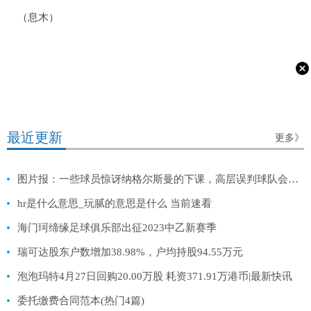
（息木）
最近更新
更多》
图片报：一些球员惊讶纳格尔斯曼的下课，高层误判球队会因此解脱|天天播报
hr是什么意思_玩腻的意思是什么 当前速看
海门珂缔缘足球俱乐部出征2023中乙新赛季
瑞可达股东户数增加38.98%，户均持股94.55万元
泡泡玛特4月27日回购20.00万股 耗资371.91万港币|最新快讯
委托缴费合同范本(热门4篇)