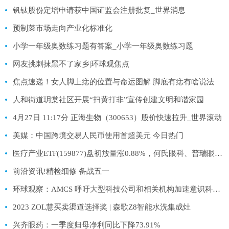
钒钛股份定增申请获中国证监会注册批复_世界消息
预制菜市场走向产业化标准化
小学一年级奥数练习题有答案_小学一年级奥数练习题
网友挑刺抹黑不了家乡|环球观焦点
焦点速递！女人脚上痣的位置与命运图解 脚底有痣有啥说法
人和街道玥棠社区开展“扫黄打非”宣传创建文明和谐家园
4月27日 11:17分 正海生物（300653）股价快速拉升_世界滚动
美媒：中国跨境交易人民币使用首超美元 今日热门
医疗产业ETF(159877)盘初放量涨0.88%，何氏眼科、普瑞眼科、康泰医学、理邦仪器涨幅居前_全球微动态
前沿资讯!精检细修 备战五一
环球观察：AMCS 呼吁大型科技公司和相关机构加速意识科学领域的研究
2023 ZOL慧买卖渠道选择奖 | 森歌Z8智能水洗集成灶
兴齐眼药：一季度归母净利同比下降73.91%