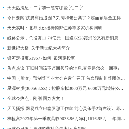
天天热消息：二字加一笔有哪些字_二字
今日要闻!沈腾离婚退圈？刘涛和老公离了？赵丽颖靠金主得奖？刘诗诗背刺杨幂？杨紫do脸了？某小花被渣男骗了？小扒问答回复
天天实时：北鼎股份接待德邦证券等多家机构调研
线路公示，总投资11.74亿元，国道G228霞浦段又有新消息
新世纪大桥_关于新世纪大桥简介
银河定投宝519677如何_银河定投宝
焦点热议:下班时间该不该回领导的消息,究竟是怎么一回事?
中国（川渝）预制菜产业大会在遂宁召开 首套预制川菜团体标准发布_时快讯
星源材质(300568.SZ)：控股东拟3000万元-6000万元增持公司股份|每日简讯
全球今热点：刚刚 国办发文！
天天播报:网易成立巴塞罗那工作室 前心灵杀手2首席设计师领导
梓橦宫2023年第一季度营收9038.96万净利1616.95万 上年同期公司处置房屋和土地_当前焦点
环球今日讯！离别歌曲抖音最火版-离别歌