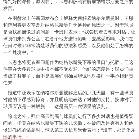
得到好的评价，原因在于：卡恩和萨利在解雇纳格尔斯曼之后的
发言。
在图赫尔上任新闻发布会上解释为何解雇纳格尔斯曼时，卡恩
和萨利将更衣室反对纳格尔斯曼作为换帅的原因之一。对于球员
是否找高层谈过的问题，卡恩则表示：“我尝试着去寻求对话，让
球员们来到办公室，在各个地方进行倾听，去感受影响。我们在
任何时候都非常清楚球员们的想法和感受，以及他们处于怎样的
一个处境中。”
卡恩也将更衣室问题作为纳格尔斯曼下课的借口与托辞，但这
件事在大多数球员中根本都不受欢迎。他们的态度是：球员们被
当成了替罪羊，而不是高层们明确且坦诚地对换帅一事承担起责
任来。
报道中还表示在纳格尔斯曼被解雇后的那几天里，有一些球员
对他的下课感到惊讶，并且明确地表达了对他的支持。换帅对于
球员应该是一种解脱——这是高层一次明显的误判。
除此之外，拜仁高层到底与球员们进行了多少对话也是值得疑
问的。毕竟在纳格尔斯曼下课的几天后，在被问及是否有人和他
谈过教练的话题时，球队第三队长基米希表示：“没有，那是俱乐
部的事情。”