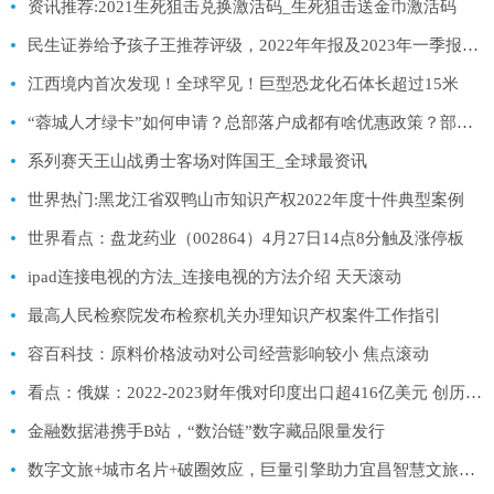
资讯推荐:2021生死狙击兑换激活码_生死狙击送金币激活码
民生证券给予孩子王推荐评级，2022年年报及2023年一季报点评：23Q1利润端修复明显，看好全年业绩增长|焦点速递
江西境内首次发现！全球罕见！巨型恐龙化石体长超过15米
“蓉城人才绿卡”如何申请？总部落户成都有啥优惠政策？部门回应
系列赛天王山战勇士客场对阵国王_全球最资讯
世界热门:黑龙江省双鸭山市知识产权2022年度十件典型案例
世界看点：盘龙药业（002864）4月27日14点8分触及涨停板
ipad连接电视的方法_连接电视的方法介绍 天天滚动
最高人民检察院发布检察机关办理知识产权案件工作指引
容百科技：原料价格波动对公司经营影响较小 焦点滚动
看点：俄媒：2022-2023财年俄对印度出口超416亿美元 创历史新高
金融数据港携手B站，“数治链”数字藏品限量发行
数字文旅+城市名片+破圈效应，巨量引擎助力宜昌智慧文旅产业升级