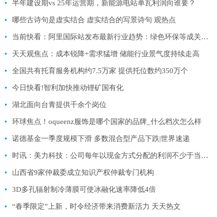
半年建设期vs 25年运营期，新能源电站单瓦利润向谁要？
哪些古诗句是虚实结合 虚实结合的写景诗句 观热点
当前快看：阿里国际站发布最新行业趋势：绿色环保等成关键词
天天观焦点：成本锐降+需求猛增 储能行业景气度持续走高
全国共有托育服务机构约7.5万家 提供托位数约350万个
今日快看!智利加快推动锂矿国有化
湖北面向台青提供千余个岗位
环球焦点！oqueenz服饰是哪个国家的品牌_什么档次怎么样
诺德基金一季度规模下滑 多数混合型产品下跌|世界速递
时讯：美力科技：公司每年以现金方式分配的利润不少于当年度实现的可分配利润的20%
山西省9家仲裁委成立知识产权仲裁专门机构
3D多孔辐射制冷薄膜可使冰融化速率降低4倍
“春季限定”上新，时令经济带来消费新活力 天天热文