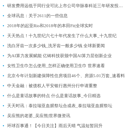
研发费用远低于同行业可比上市公司华脉泰科近三年研发投入累计不足亿元
全球讯息：关于2611的一些信息
2018年的起亚Rio和2018年的本田Fit|全球实时
天天热点！十九世纪六七十年代发生了什么大事_十九世纪
洗白牙齿一次多少钱_洗牙齿一般多少钱 全球新要闻
为AI算力发展赋能 亿铸科技获颁中国AI算力层创新企业
女性卫生巾怎么使用_怎样正确使用卫生巾 世界速看
北京今年计划新建保障性住房项目46个、房源5.01万套_速看料
中天金融：被债权人平安银行惠州分行申请重整
什么是童话故事的特点 什么是童话故事_今日精选
天天时讯：泰拉瑞亚血腥祭坛合成表_泰拉瑞亚血腥祭坛
吴应熊的老婆_吴应熊|世界微资讯
环球百事通！【今日关注】雨后天晴 气温短暂回升