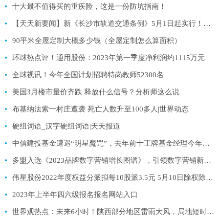
十大最不值得买的重疾险，这是一份防坑指南！
【天天新要闻】新《长沙市轨道交通条例》5月1日起实行！这些行为将面临罚款
90平米全屋定制大概多少钱（全屋定制怎么算面积）
环球热点评！通用股份：2023年第一季度净利润约1115万元
全球视讯！今年全国计划招聘特岗教师52300名
美国3月楼市量价齐跌 释放什么信号？分析师这么说
布基纳法索一村庄遭袭 死亡人数升至100多人|世界动态
硬组词语_汉字硬组词语|天天报道
中信建投基金遭遇“明星魔咒”，去年前十王牌基金经理今年成倒数
多盟入选《2023品牌数字营销增长图谱》，引领数字营销新浪潮 世界微速讯
伟星股份2022年度权益分派拟每10股派3.5元 5月10日除权除息 每日消息
2023年上半年四六级报名报名网站入口
世界观热点：未来6小时！陕西部分地区雷雨大风，局地短时冰雹或暴雨