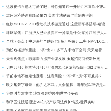
这波皮卡丘也太可爱了吧，可你知道它一开始并不喜欢小智吗 微头条
滥用经济胁迫和经济暴力 美国非法制裁严重危害伊朗
红旗V8TD/V12TD发动机技术鉴定通过 这些新车将搭载-速读
环球聚焦：江浙沪人已经放弃五一抢票是什么情况 江浙沪人已经放弃五一抢票具体来龙去脉是怎么样
全球今亮点！中远海能再跌超4% 炼厂检修开工率下降VLCC运价有所回落
劲松危楼拆除重建，“挤”出700多平方米地下空间 天天速看
天天观焦点：琼海着力抓产业谋发展 掀起招商引资新热潮
贝恩33+10 莫兰特31+10+7 浓眉31+19 灰熊扳回一城2-3湖人 全球热点评
节前市场不确定性骤增，注意风险！“车”和“房”不可兼得？不动产统一登记来了，2类标的受益
欧文炮轰字母哥：他胜之不武，只会垫脚，哪年冠军应该是我们的|天天热资讯
谷雨时节农事忙 涉农法庭护民生|世界今头条
和平区法院通报近5年知识产权司法保护情况-世界实时
西青区检察院开展知识产权宣传周系列活动