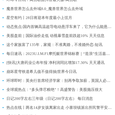
魔兽世界怎么去外域8.0_魔兽世界怎么去外域
星空有约丨28日将迎本年度最小上弦月
动态焦点:国内首辆高温超导电动悬浮车来了，它为什么能悬浮？
美股盘前｜国际油价走低 动视暴雪盘前跌超10% 天天信息
这个家族富了135年，家规：不准离婚，不准婚外恋-短讯
每日速讯：2023U.I.M.F1摩托艇世界锦标赛｜“造浪”生活嘉年华中的RCEP国家特色展区是个啥？
[快讯]大唐药业公布年报 净利润同比增加17.30% 天天通讯
崩坏星穹铁道希儿值不值得抽|世界今日讯
环球即时：英央行首席经济学家：别再争取加薪，英国人必须接受“更穷”的事实
全球观热点：“多头弹尽粮绝”！高盛警告：美股抛压很大
日记200字左右三年级（日记200字左右） 每日消息
热点在线丨两名14岁女孩离家出走 小寨坝镇派出所民警平安找回