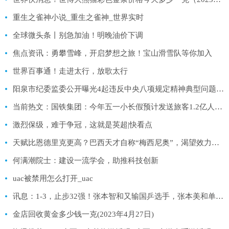
重生之雀神小说_重生之雀神_世界实时
全球微头条丨别急加油！明晚油价下调
焦点资讯：勇攀雪峰，开启梦想之旅！宝山滑雪队等你加入
世界百事通！走进太行，放歌太行
阳泉市纪委监委公开曝光4起违反中央八项规定精神典型问题 实时焦点
当前热文：国铁集团：今年五一小长假预计发送旅客1.2亿人次 超历史同期最高水平
激烈保级，难于争冠，这就是英超|快看点
天赋比恩德里克更高？巴西天才自称“梅西尼奥”，渴望效力巴萨 全球时快讯
何满潮院士：建设一流学会，助推科技创新
uac被禁用怎么打开_uac
讯息：1-3，止步32强！张本智和又输国乒选手，张本美和单局11-2，3-0进16强
金店回收黄金多少钱一克(2023年4月27日)