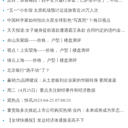
反转，恭喜梅西！西甲官方履行承诺，巴萨坐不住了，不给姆总机会
“五一”小长假 太原机场预计运送旅客近20万人次
中国科学家如何拍出火星全球彩色“写真照”？|每日视点
天天报道:女子健身提前退款遭遇霸王条款 合同约定的违约金从30%升至50% 多方调解终解决问题
佘山东紫园——价格， 户型丨楼盘测评
视点！上实望海——价格， 户型丨楼盘测评
缦云上海——价格， 户型丨楼盘测评
北京银行“跑不动”了？
赢销力|品牌建设：从土老板到企业家的华丽转身 要闻速递
周二（4月25日）重点关注财经事件和经济数据
观热点：快讯2023-04-25 07:00:31
董责险多次掀起上市公司购买热潮 业内：未来或将成为常态_每日快看
【全球快播报】发达经济体通胀居高不下