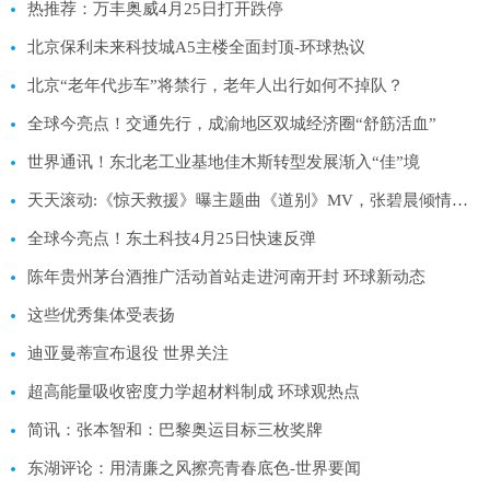
热推荐：万丰奥威4月25日打开跌停
北京保利未来科技城A5主楼全面封顶-环球热议
北京“老年代步车”将禁行，老年人出行如何不掉队？
全球今亮点！交通先行，成渝地区双城经济圈“舒筋活血”
世界通讯！东北老工业基地佳木斯转型发展渐入“佳”境
天天滚动:《惊天救援》曝主题曲《道别》MV，张碧晨倾情演唱
全球今亮点！东土科技4月25日快速反弹
陈年贵州茅台酒推广活动首站走进河南开封 环球新动态
这些优秀集体受表扬
迪亚曼蒂宣布退役 世界关注
超高能量吸收密度力学超材料制成 环球观热点
简讯：张本智和：巴黎奥运目标三枚奖牌
东湖评论：用清廉之风擦亮青春底色-世界要闻