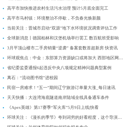
高平市加快推进农村生活污水治理 预计5月底全面完工
高平市马村镇：环境整治不停歇，不负春光焕新颜
当前关注：晋城市启动“双源”地下水环境状况调查评估工作
全球新消息丨德国柏林和汉堡机场举行罢工 数百航班受影响
3月平顶山楼市二手房销量“逆袭” 备案套数首超新房 快资讯
环球观焦点：中金：东部算力资源缺口或将加大 西部地区网络运力升级在望
省纪委监委通报6起违反中央八项规定精神问题典型案例
离石：“流动图书馆”进校园
民宿一房难求！“五一”期间辽宁旅游订单量大涨_每日速讯
天天快播：大连湾海底隧道南岸陆域全线具备通车条件
《Apex英雄》第17赛季“军火库”5月9日上线|快看
环球关注：《漫长的季节》夸到词穷的好看程度，这个导演的名字你应该记住