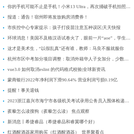
你的手机可能不止是手机！小米13 Ultra，再次捅破手机拍照天花板-每日速读
报道：通告！宿州即将发放购房消费券！
市疾控中心专家提示：孩子打疫苗注意五种误区|天天快报
环球消息！美国不及格汉语试卷火了，眼前一片“aoe”，学生哭晕在厕所
这才是美术生，“以假乱真”还有谁，教师：马良不服就服你
杭州市区中考加分项目调整：取消外籍华人子女加分，少数民族加分保留至2026年
vue3.0 如何取消eslint 的代码格式校验|全球新资讯
蒙商银行2022年净利润下滑90.64% 营业利润亏损0.19亿
提醒！事关退钱
2023浙江嘉兴市海宁市各级机关考试录用公务员入围体检递补人员名单（二）
蒺藜怎么读搜狗（蒺藜怎么读） 焦点观察
新消息丨希捷睿品（希捷睿品和睿翼哪个好）
红酒醒酒器家用购买（红酒醒酒器）_世界聚看点