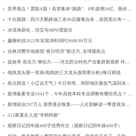
世界视点！震惊A股！高管集体“跑路”、8年虚增26亿、股价暴跌90%！交易所火速关注
十分蹊跷：四川天鹅林场三名90后服毒自杀，原因竟出奇一致？
冰淇淋易化，但宝马MINI需挺住
趣睡科技2022年实现净利润约3688.89万元
吉林消费市场展现“春日经济”新活力_全球观焦点
提效率 添活力 增动力——河北邢台特色产业集群新观察 环球实时
电线龙头股一览表(电线的三大龙头股简要分析)|每日精选
焦点精选！小辽说天气丨今日有雨，局部地区最低气温到冰点以下
新增备案专业1641个，今年高校本科专业调整有哪些亮点？ 资讯推荐
新增就业297万人 形势逐步恢复——人社部解读一季度就业情况|看点
212家厦企入选“专精特新”
观察日记四年级400字优秀作文（观察日记四年级400字）