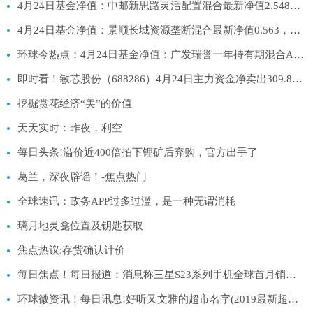
4月24日基金净值：中邮新思路灵活配置混合最新净值2.548，跌1.32%
4月24日基金净值：景顺长城资源垄断混合最新净值0.563，跌1.57%|天天快看
环球今热点：4月24日基金净值：广发瑞誉一年持有期混合A最新净值0.9697，跌0.29%
即时看！敏芯股份（688286）4月24日主力资金净卖出309.85万元
挖掘赏花经济“美”的价值
天天实时：昨夜，利空
每日头条!溢价近400倍拍下锂矿后弃购，官方出手了
葛兰，深夜辟谣！-焦点热门
全球速讯：政务APP过多过滥，是一种无谓消耗
璃月地灵龛位置及钥匙获取
焦点热议:存货确认计价
每日焦点！每日报道：消息称三星S23系列手机全球首月销量277万台
环球微资讯！每日讯息!好听又文雅的超市名字(2019最新超市排行榜)