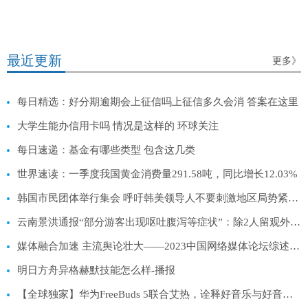
最近更新
更多》
每日精选：好分期逾期会上征信吗上征信多久会消 答案在这里
大学生能办信用卡吗 情况是这样的 环球关注
每日速递：基金有哪些类型 包含这几类
世界速读：一季度我国黄金消费量291.58吨，同比增长12.03%
韩国市民团体举行集会 呼吁韩美领导人不要刺激地区局势紧张-每日观点
云南景洪通报“部分游客出现呕吐腹泻等症状”：除2人留观外其余全部离开医院 报道
媒体融合加速 主流舆论壮大——2023中国网络媒体论坛综述|独家
明日方舟异格赫默技能怎么样-播报
【全球独家】华为FreeBuds 5联合艾热，诠释好音乐与好音质双向奔赴