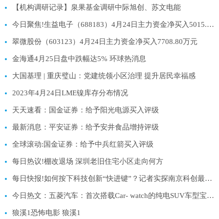
【机构调研记录】泉果基金调研中际旭创、苏文电能
今日聚焦!生益电子（688183）4月24日主力资金净买入5015.92万元
翠微股份（603123）4月24日主力资金净买入7708.80万元
金海通4月25日盘中跌幅达5% 环球热消息
大国基理 | 重庆璧山：党建统领小区治理 提升居民幸福感
2023年4月24日LME镍库存分布情况
天天速看：国金证券：给予阳光电源买入评级
最新消息：平安证券：给予安井食品增持评级
全球滚动:国金证券：给予中兵红箭买入评级
每日热议!棚改退场 深圳老旧住宅小区走向何方
每日快报!如何按下科技创新“快进键”？记者实探南京科创最前沿
今日热文：五菱汽车：首次搭载Car- watch的纯电SUV车型宝骏悦将于6月正式发布
狼溪1恐怖电影 狼溪1