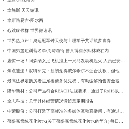
拿权-环球精选
拿施斯 天天短讯
拿斯路易吉·图尔西
心跳症候群-世界微速讯
世界热点评！奥运冠军钟天使与上理学子共话筑梦青春
中国男篮短训营名单:周琦领衔 曾凡博崔永熙林威在内
虚惊一场！阿森纳女足飞机撞上一只鸟发动机起火 人员已安全返回|环球快消息
焦点速递！默特萨克：起初觉得威尔希尔不适合执教，但他证明我错了
最高法界定购房者烂尾楼债务优先权，有助缓解预售资金被挪用 天天速讯
隆华新材：公司产品符合REACH法规要求，通过了RoHS以及SVHC认证，公司产品可出口到欧盟国家-天天聚看点
全志科技：关于具体经营情况请留意定期报告
中荣股份：公司打造了高标准的多媒体互动直播间，有通过网络直播的方式进行销售-每日快报
葆缇嘉雪绒花化妆水(关于葆缇嘉雪绒花化妆水的简介)|每日消息