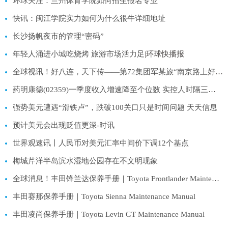
环球关注：兰州体育学院如何招生报名专业
快讯：闽江学院实力如何为什么很牛详细地址
长沙扬帆夜市的管理“密码”
年轻人涌进小城吃烧烤 旅游市场活力足
|环球快播报
全球视讯！好八连，天下传——第72集团军某旅“南京路上好八连”建设全面过硬连队纪实
药明康德(02359)一季度收入增速降至个位数 实控人时隔三个月再次大手笔减持
强势美元遭遇“滑铁卢”，跌破100关口只是时间问题 天天信息
预计美元会出现贬值更深-时讯
世界观速讯丨人民币对美元汇率中间价下调12个基点
梅城芹洋半岛滨水湿地公园存在不文明现象
全球消息！丰田锋兰达保养手册｜Toyota Frontlander Maintenance Manual
丰田赛那保养手册｜Toyota Sienna Maintenance Manual
丰田凌尚保养手册｜Toyota Levin GT Maintenance Manual