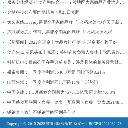
服务实体经济 推动产融结合——宁波地区大宗商品产业培训班顺利举办
金慧科技公布要约期结束 4月25日复牌
大久家纺/Dayjoy是哪个国家的品牌_什么档次怎么样-天天新动态
环球新动态：塑可儿是哪个国家的品牌_什么档次怎么样
【新要闻】2022台球桌十大品牌排行榜_台球桌哪个牌子好
动态焦点:清风头条丨嘉禾：关键岗位负责人集体上党风廉政课激发闯劲干劲
科新机电：目前公司在手订单充足，涉及具体的相关经营财务数据，敬请关注公司披露的定期报告相关内容
盛泰集团：一季度净利润5646.8万元 同比下降8.21%
山西焦煤：一季度净利润同比下降11% 全球热门
中国交建：1-3月新签合同额为4578.13亿元 同比增长6.3%
中国移动互联网卡套餐一览表（互联网卡套餐一览表2021知乎）-世界通讯
锈钢复合管与不锈钢管的区别是什么
Copyright © 2015-2022 智看网版权所有 备案号：
豫ICP备2021032478