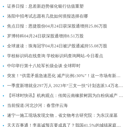
证券日报：息差新趋势催化银行估值重塑
洛阳中招考试志愿有几批如何填报选择在哪
焦点日报：恩捷股份04月24日获深股通增持25.86万股
罗博特科04月24日获深股通增持8.51万股
全球速读：珠海冠宇04月24日被沪股通减持55.08万股
学校标识码在线查询 学校标识码查询网站-今日看点
中印举行第十八轮军长级会谈 全球即时
突发！“供需矛盾急速恶化 减产比例≥30%”！这一市场有新变数？
一季度新增就业297万人 2023年“三支一扶”计划选派3.4万名高校毕业生
【环球时快讯】机构观点：传闻云南橡胶树因为白粉病减产 可能造成交割品数量减少
当前报道:河北沙河：春雪伴云海
遂宁一施工现场发现文物，省文物考古研究院：为东汉崖墓
天天百事通！李嘉诚预言要成真了？我国41.5%的城镇家庭，或将面对这3大难题