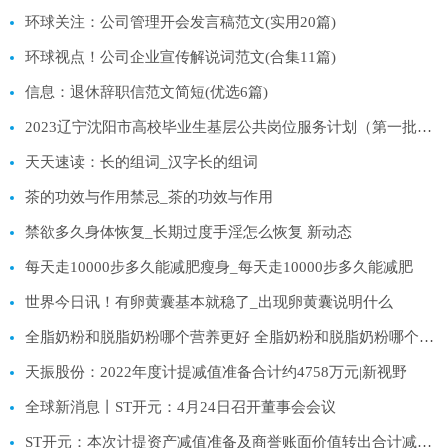
环球关注：公司管理开会发言稿范文(实用20篇)
环球视点！公司企业宣传解说词范文(合集11篇)
信息：退休辞职信范文简短(优选6篇)
2023辽宁沈阳市高校毕业生基层公共岗位服务计划（第一批）招录拟录用人员名单补充公示-全球热门
天天速读：长的组词_汉字长的组词
茶的功效与作用禁忌_茶的功效与作用
禁欲多久身体恢复_长期过度手淫怎么恢复 新动态
每天走10000步多久能减肥瘦身_每天走10000步多久能减肥
世界今日讯！有卵黄囊基本就稳了_出现卵黄囊说明什么
全脂奶粉和脱脂奶粉哪个营养更好 全脂奶粉和脱脂奶粉哪个营养价值更加高呢-天天热门
天振股份：2022年度计提减值准备合计约4758万元|新视野
全球新消息丨ST开元：4月24日召开董事会会议
ST开元：本次计提资产减值准备及商誉账面价值转出合计减少公司2022年度利润总额约1.07亿元 焦点快看