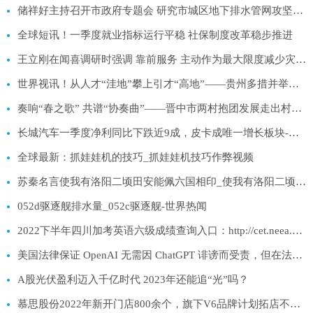
储祥好主持召开市政府专题会 研究市城区地下排水管网攻坚行动工程建设
全球短讯！一季度就业指标运行平稳 社保制度改革稳步推进
王立刚在闻喜调研时强调 靠前服务 主动作为最大限度减少灾害损失 环球快播报
世界视讯！从人才“洼地”攀上引才“高地”——贵州多措并举招才引智促就业观察
奏响“春之歌” 共谱“协奏曲”——晋中市两村抱团发展走出村集体经济发展新路子
长城汽车一季度净利同比下跌近9成，皮卡成唯一增长板块-世界独家
全球最新：抓娃娃机的技巧_抓娃娃机技巧作弊视频
苏秦名言使我有洛阳二顷田安能佩六国相印_使我有洛阳二顷田 安能佩六国相印 什么意思
052d驱逐舰排水量_052c驱逐舰-世界热闻
2022下半年四川加考英语六级成绩查询入口：http://cet.neea.edu.cn/cet
美国法律保证 OpenAI 无需因 ChatGPT 诽谤而受责，但在法官那里可不好说|全球聚焦
A股光伏盈利迈入千亿时代 2023年还能追“光”吗？
慕思股份2022年新开门店800余个，旗下V6品牌计划拓店不低于100家