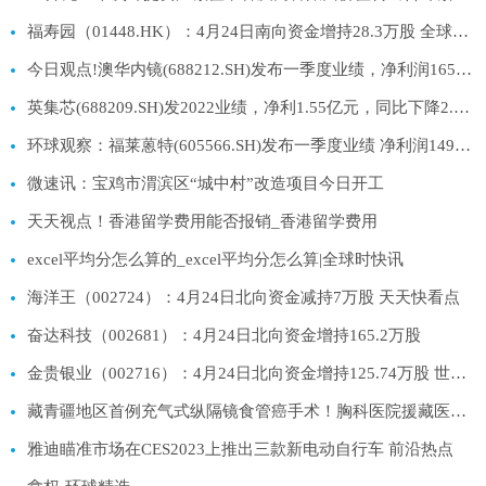
福寿园（01448.HK）：4月24日南向资金增持28.3万股 全球播报
今日观点!澳华内镜(688212.SH)发布一季度业绩，净利润1655万元，同比增长385.71%
英集芯(688209.SH)发2022业绩，净利1.55亿元，同比下降2.12%，每10股派2.5元 当前资讯
环球观察：福莱蒽特(605566.SH)发布一季度业绩 净利润1497万元 同比下降26.39%
微速讯：宝鸡市渭滨区“城中村”改造项目今日开工
天天视点！香港留学费用能否报销_香港留学费用
excel平均分怎么算的_excel平均分怎么算|全球时快讯
海洋王（002724）：4月24日北向资金减持7万股 天天快看点
奋达科技（002681）：4月24日北向资金增持165.2万股
金贵银业（002716）：4月24日北向资金增持125.74万股 世界今日报
藏青疆地区首例充气式纵隔镜食管癌手术！胸科医院援藏医生成功救治藏民老伯|环球精选
雅迪瞄准市场在CES2023上推出三款新电动自行车 前沿热点