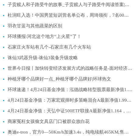
子贡赎人和子路受牛的故事_子贡赎人与子路受牛阅读答案|焦点日报
杜润旺入选！中国男篮短训营名单公布，周琦领衔，7名00后在列 每日热文
羽衣甘蓝与其他蔬菜的区别
环球播报:河北这个地方“上火星”了！
石家庄火车站有几个-石家庄有几个火车站
诛仙3武器升级-诛仙3装备升级攻略
世界今日报丨加快转变经济发展方式的战略任务是-面对经济新常态 要充分发挥市场在资源配置中的- 作用
种植牙哪个品牌好一点_种植牙哪个品牌好|环球热文
环球速递！4月24日基金净值：泓德战略转型股票最新净值1.3134，跌2.25%
4月24日基金净值：万家宏观择时多策略混合A最新净值1.9983，跌1.42%|天天报道
4月24日基金净值：天弘中证500ETF联接A最新净值1.164，跌0.62% 滚动
商家冤枉女孩偷文具店门口被群众放白花
奥迪e-tron，官方0—50Km/h加速3.4s，纯电续航465KM,售价58.58万-今日关注